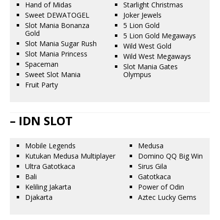
Hand of Midas
Starlight Christmas
Sweet DEWATOGEL
Joker Jewels
Slot Mania Bonanza
5 Lion Gold
Gold
5 Lion Gold Megaways
Slot Mania Sugar Rush
Wild West Gold
Slot Mania Princess
Wild West Megaways
Spaceman
Slot Mania Gates
Sweet Slot Mania
Olympus
Fruit Party
– IDN SLOT
Mobile Legends
Medusa
Kutukan Medusa Multiplayer
Domino QQ Big Win
Ultra Gatotkaca
Sirus Gila
Bali
Gatotkaca
Keliling Jakarta
Power of Odin
Djakarta
Aztec Lucky Gems