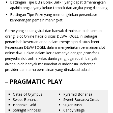
Bettingan Tipe BB ( Bolak Balik ) yang dapat dimenangkan
apabila angka yang keluar terbalik dari angka yang dipasang
Bettingan Tipe Prize yang memungkinkan persentase
kemenangan pemain meningkat.
Game yang sedang viral dan banyak dimainkan oleh semua
orang, Slot Online hadir di situs DEWATOGEL ini sebagai
penambah keseruan anda dalam menjelajah di situs kami.
Keseriusan DEWATOGEL dalam menyediakan permainan slot
online diwujudkan dalam kerjasamanya dengan
provider
/
penyedia slot online kelas dunia yang juga sudah banyak
dikenal oleh banyak masyarakat di Indonesia. Beberapa
provider dan nama permainan yang dimaksud adalah :
– PRAGMATIC PLAY
Gates of Olympus
Pyramid Bonanza
Sweet Bonanza
Sweet Bonanza Xmas
Bonanza Gold
Sugar Rush
Starlight Princess
Candy Village