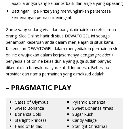
apabila angka yang keluar terbalik dari angka yang dipasang
Bettingan Tipe Prize yang memungkinkan persentase
kemenangan pemain meningkat.
Game yang sedang viral dan banyak dimainkan oleh semua
orang, Slot Online hadir di situs DEWATOGEL ini sebagai
penambah keseruan anda dalam menjelajah di situs kami.
Keseriusan DEWATOGEL dalam menyediakan permainan slot
online diwujudkan dalam kerjasamanya dengan
provider
/
penyedia slot online kelas dunia yang juga sudah banyak
dikenal oleh banyak masyarakat di Indonesia. Beberapa
provider dan nama permainan yang dimaksud adalah :
– PRAGMATIC PLAY
Gates of Olympus
Pyramid Bonanza
Sweet Bonanza
Sweet Bonanza Xmas
Bonanza Gold
Sugar Rush
Starlight Princess
Candy Village
Hand of Midas
Starlight Christmas