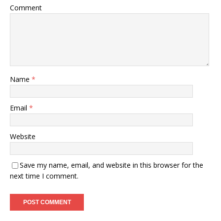
Comment
Name
*
Email
*
Website
Save my name, email, and website in this browser for the
next time I comment.