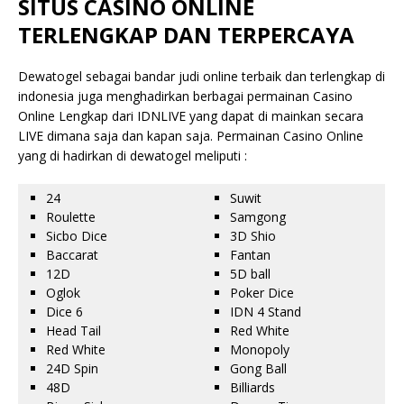
SITUS CASINO ONLINE
TERLENGKAP DAN TERPERCAYA
Dewatogel sebagai bandar judi online terbaik dan terlengkap di
indonesia juga menghadirkan berbagai permainan Casino
Online Lengkap dari IDNLIVE yang dapat di mainkan secara
LIVE dimana saja dan kapan saja. Permainan Casino Online
yang di hadirkan di dewatogel meliputi :
24
Suwit
Roulette
Samgong
Sicbo Dice
3D Shio
Baccarat
Fantan
12D
5D ball
Oglok
Poker Dice
Dice 6
IDN 4 Stand
Head Tail
Red White
Red White
Monopoly
24D Spin
Gong Ball
48D
Billiards