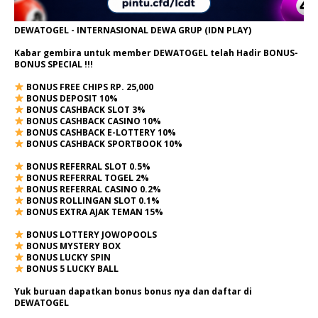
DEWATOGEL - INTERNASIONAL DEWA GRUP (IDN PLAY)
Kabar gembira untuk member DEWATOGEL telah Hadir
BONUS-
BONUS SPECIAL
!!!
BONUS FREE CHIPS RP. 25,000
BONUS DEPOSIT 10%
BONUS CASHBACK SLOT 3%
BONUS CASHBACK CASINO 10%
BONUS CASHBACK E-LOTTERY 10%
BONUS CASHBACK SPORTBOOK 10%
BONUS REFERRAL SLOT 0.5%
BONUS REFERRAL TOGEL 2%
BONUS REFERRAL CASINO 0.2%
BONUS ROLLINGAN SLOT 0.1%
BONUS EXTRA AJAK TEMAN 15%
BONUS LOTTERY JOWOPOOLS
BONUS MYSTERY BOX
BONUS LUCKY SPIN
BONUS 5 LUCKY BALL
Yuk buruan dapatkan bonus bonus nya dan daftar di
DEWATOGEL