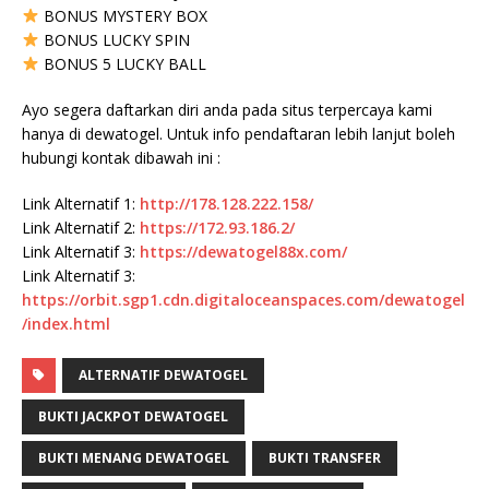
BONUS MYSTERY BOX
BONUS LUCKY SPIN
BONUS 5 LUCKY BALL
Ayo segera daftarkan diri anda pada situs terpercaya kami
hanya di dewatogel. Untuk info pendaftaran lebih lanjut boleh
hubungi kontak dibawah ini :
Link Alternatif 1:
http://178.128.222.158/
Link Alternatif 2:
https://172.93.186.2/
Link Alternatif 3:
https://dewatogel88x.com/
Link Alternatif 3:
https://orbit.sgp1.cdn.digitaloceanspaces.com/dewatogel
/index.html
ALTERNATIF DEWATOGEL
BUKTI JACKPOT DEWATOGEL
BUKTI MENANG DEWATOGEL
BUKTI TRANSFER