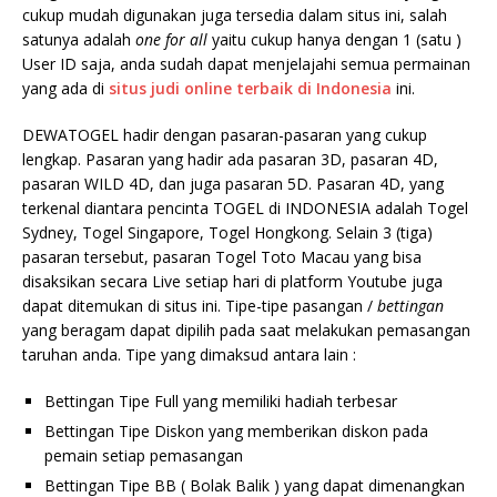
cukup mudah digunakan juga tersedia dalam situs ini, salah
satunya adalah
one for all
yaitu cukup hanya dengan 1 (satu )
User ID saja, anda sudah dapat menjelajahi semua permainan
yang ada di
situs judi
online terbaik di Indonesia
ini.
DEWATOGEL hadir dengan pasaran-pasaran yang cukup
lengkap. Pasaran yang hadir ada pasaran 3D, pasaran 4D,
pasaran WILD 4D, dan juga pasaran 5D. Pasaran 4D, yang
terkenal diantara pencinta TOGEL di INDONESIA adalah Togel
Sydney, Togel Singapore, Togel Hongkong. Selain 3 (tiga)
pasaran tersebut, pasaran Togel Toto Macau yang bisa
disaksikan secara Live setiap hari di platform Youtube juga
dapat ditemukan di situs ini. Tipe-tipe pasangan /
bettingan
yang beragam dapat dipilih pada saat melakukan pemasangan
taruhan anda. Tipe yang dimaksud antara lain :
Bettingan Tipe Full yang memiliki hadiah terbesar
Bettingan Tipe Diskon yang memberikan diskon pada
pemain setiap pemasangan
Bettingan Tipe BB ( Bolak Balik ) yang dapat dimenangkan