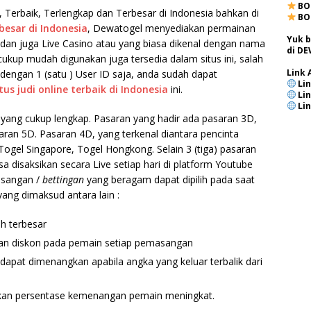
BO
, Terbaik, Terlengkap dan Terbesar di Indonesia bahkan di
BO
rbesar di Indonesia
, Dewatogel menyediakan permainan
Yuk b
k dan juga Live Casino atau yang biasa dikenal dengan nama
di D
g cukup mudah digunakan juga tersedia dalam situs ini, salah
Link 
dengan 1 (satu ) User ID saja, anda sudah dapat
Lin
itus judi online terbaik di Indonesia
ini.
Lin
Lin
ang cukup lengkap. Pasaran yang hadir ada pasaran 3D,
ran 5D. Pasaran 4D, yang terkenal diantara pencinta
gel Singapore, Togel Hongkong. Selain 3 (tiga) pasaran
a disaksikan secara Live setiap hari di platform Youtube
pasangan /
bettingan
yang beragam dapat dipilih pada saat
ng dimaksud antara lain :
ah terbesar
an diskon pada pemain setiap pemasangan
 dapat dimenangkan apabila angka yang keluar terbalik dari
nkan persentase kemenangan pemain meningkat.