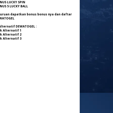
NUS LUCKY SPIN
NUS 5 LUCKY BALL
uruan dapatkan bonus bonus nya dan daftar
EWATOGEL
Alternatif
DEWATOGEL
:
k Alternatif 1
k Alternatif 2
k Alternatif 3