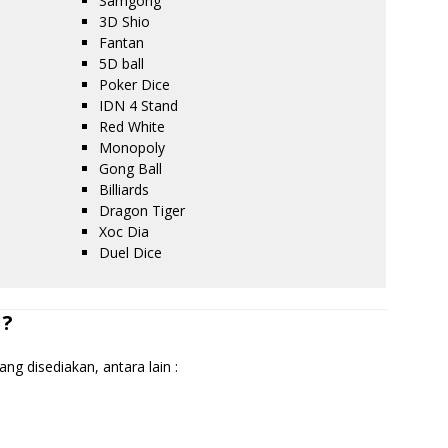
Samgong
3D Shio
Fantan
5D ball
Poker Dice
IDN 4 Stand
Red White
Monopoly
Gong Ball
Billiards
Dragon Tiger
Xoc Dia
Duel Dice
 ?
 disediakan, antara lain :