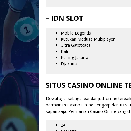
– IDN SLOT
Mobile Legends
Kutukan Medusa Multiplayer
Ultra Gatotkaca
Bali
Keliling Jakarta
Djakarta
SITUS CASINO ONLINE 
Dewatogel sebagai bandar judi online terbai
permainan Casino Online Lengkap dari IDNLI
kapan saja. Permainan Casino Online yang di 
24