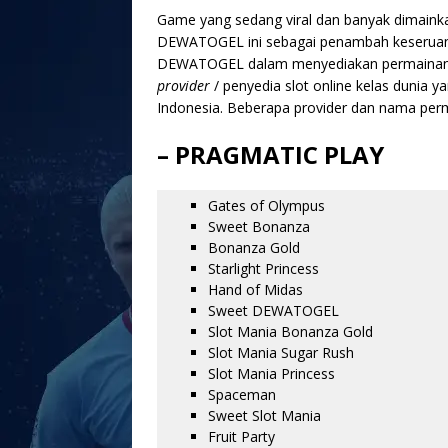
Game yang sedang viral dan banyak dimainkan
DEWATOGEL ini sebagai penambah keseruan a
DEWATOGEL dalam menyediakan permainan s
provider
/ penyedia slot online kelas dunia 
Indonesia. Beberapa provider dan nama per
– PRAGMATIC PLAY
Gates of Olympus
Sweet Bonanza
Bonanza Gold
Starlight Princess
Hand of Midas
Sweet DEWATOGEL
Slot Mania Bonanza Gold
Slot Mania Sugar Rush
Slot Mania Princess
Spaceman
Sweet Slot Mania
Fruit Party