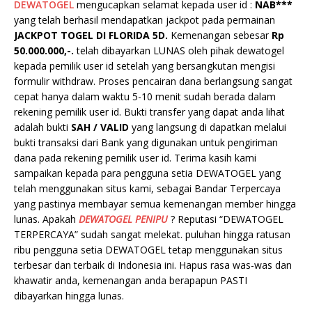
DEWATOGEL
mengucapkan selamat kepada user id :
NAB***
yang telah berhasil mendapatkan jackpot pada permainan
JACKPOT TOGEL DI FLORIDA 5D.
Kemenangan sebesar
Rp
50.000.000,-.
telah dibayarkan LUNAS oleh pihak dewatogel
kepada pemilik user id setelah yang bersangkutan mengisi
formulir withdraw. Proses pencairan dana berlangsung sangat
cepat hanya dalam waktu 5-10 menit sudah berada dalam
rekening pemilik user id. Bukti transfer yang dapat anda lihat
adalah bukti
SAH / VALID
yang langsung di dapatkan melalui
bukti transaksi dari Bank yang digunakan untuk pengiriman
dana pada rekening pemilik user id. Terima kasih kami
sampaikan kepada para pengguna setia DEWATOGEL yang
telah menggunakan situs kami, sebagai Bandar Terpercaya
yang pastinya membayar semua kemenangan member hingga
lunas. Apakah
DEWATOGEL PENIPU
? Reputasi “DEWATOGEL
TERPERCAYA” sudah sangat melekat. puluhan hingga ratusan
ribu pengguna setia DEWATOGEL tetap menggunakan situs
terbesar dan terbaik di Indonesia ini. Hapus rasa was-was dan
khawatir anda, kemenangan anda berapapun PASTI
dibayarkan hingga lunas.