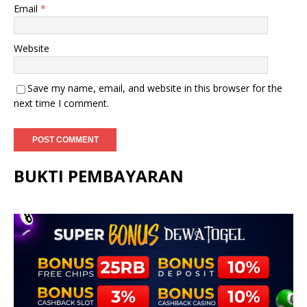
Email
*
Website
Save my name, email, and website in this browser for the
next time I comment.
BUKTI PEMBAYARAN