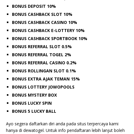
BONUS DEPOSIT 10%
BONUS CASHBACK SLOT 10%
BONUS CASHBACK CASINO 10%
BONUS CASHBACK E-LOTTERY 10%
BONUS CASHBACK SPORTBOOK 10%
BONUS REFERRAL SLOT 0.5%
BONUS REFERRAL TOGEL 2%
BONUS REFERRAL CASINO 0.2%
BONUS ROLLINGAN SLOT 0.1%
BONUS EXTRA AJAK TEMAN 15%
BONUS LOTTERY JOWOPOOLS
BONUS MYSTERY BOX
BONUS LUCKY SPIN
BONUS 5 LUCKY BALL
Ayo segera daftarkan diri anda pada situs terpercaya kami
hanya di dewatogel. Untuk info pendaftaran lebih lanjut boleh