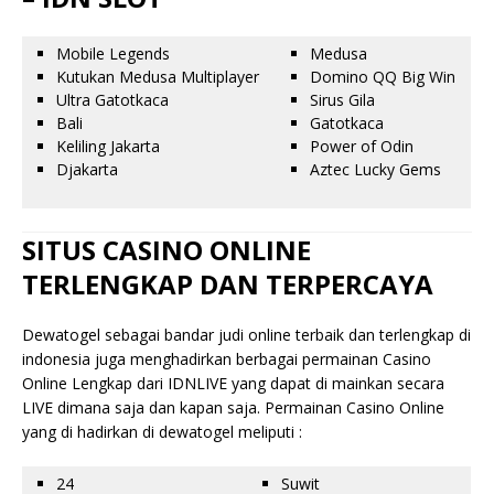
Mobile Legends
Medusa
Kutukan Medusa Multiplayer
Domino QQ Big Win
Ultra Gatotkaca
Sirus Gila
Bali
Gatotkaca
Keliling Jakarta
Power of Odin
Djakarta
Aztec Lucky Gems
SITUS CASINO ONLINE
TERLENGKAP DAN TERPERCAYA
Dewatogel sebagai bandar judi online terbaik dan terlengkap di
indonesia juga menghadirkan berbagai permainan Casino
Online Lengkap dari IDNLIVE yang dapat di mainkan secara
LIVE dimana saja dan kapan saja. Permainan Casino Online
yang di hadirkan di dewatogel meliputi :
24
Suwit