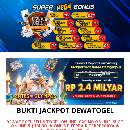
BUKTI JACKPOT DEWATOGEL
DEWATOGEL SITUS TOGEL ONLINE, CASINO ONLINE, SLOT
ONLINE & JUDI BOLA ONLINE TERBAIK TERPERCAYA &
TERBESAR DI INDONESIA