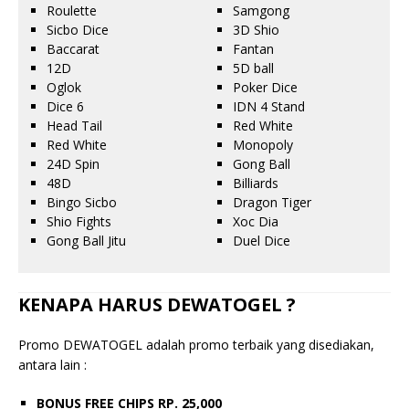
Roulette
Samgong
Sicbo Dice
3D Shio
Baccarat
Fantan
12D
5D ball
Oglok
Poker Dice
Dice 6
IDN 4 Stand
Head Tail
Red White
Red White
Monopoly
24D Spin
Gong Ball
48D
Billiards
Bingo Sicbo
Dragon Tiger
Shio Fights
Xoc Dia
Gong Ball Jitu
Duel Dice
KENAPA HARUS DEWATOGEL ?
Promo DEWATOGEL adalah promo terbaik yang disediakan,
antara lain :
BONUS FREE CHIPS RP. 25,000