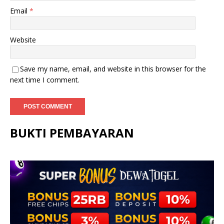
Email
*
Website
Save my name, email, and website in this browser for the
next time I comment.
BUKTI PEMBAYARAN