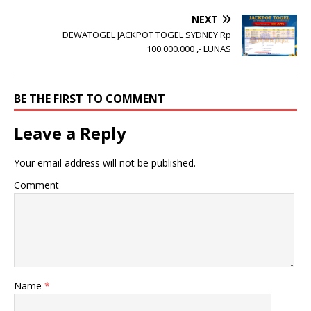
NEXT
DEWATOGEL JACKPOT TOGEL SYDNEY Rp
100.000.000 ,- LUNAS
BE THE FIRST TO COMMENT
Leave a Reply
Your email address will not be published.
Comment
Name
*