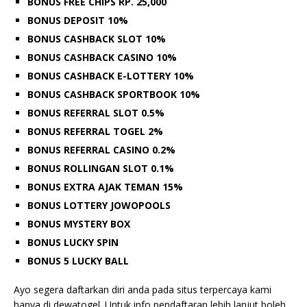
BONUS FREE CHIPS RP. 25,000
BONUS DEPOSIT 10%
BONUS CASHBACK SLOT 10%
BONUS CASHBACK CASINO 10%
BONUS CASHBACK E-LOTTERY 10%
BONUS CASHBACK SPORTBOOK 10%
BONUS REFERRAL SLOT 0.5%
BONUS REFERRAL TOGEL 2%
BONUS REFERRAL CASINO 0.2%
BONUS ROLLINGAN SLOT 0.1%
BONUS EXTRA AJAK TEMAN 15%
BONUS LOTTERY JOWOPOOLS
BONUS MYSTERY BOX
BONUS LUCKY SPIN
BONUS 5 LUCKY BALL
Ayo segera daftarkan diri anda pada situs terpercaya kami
hanya di dewatogel. Untuk info pendaftaran lebih lanjut boleh