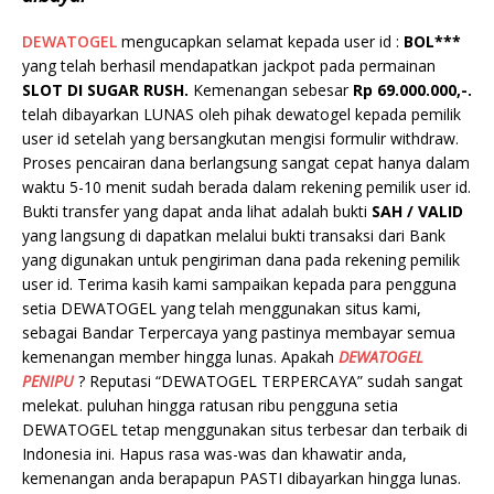
DEWATOGEL
mengucapkan selamat kepada user id :
BOL***
yang telah berhasil mendapatkan jackpot pada permainan
SLOT DI SUGAR RUSH.
Kemenangan sebesar
Rp 69.000.000,-.
telah dibayarkan LUNAS oleh pihak dewatogel kepada pemilik
user id setelah yang bersangkutan mengisi formulir withdraw.
Proses pencairan dana berlangsung sangat cepat hanya dalam
waktu 5-10 menit sudah berada dalam rekening pemilik user id.
Bukti transfer yang dapat anda lihat adalah bukti
SAH / VALID
yang langsung di dapatkan melalui bukti transaksi dari Bank
yang digunakan untuk pengiriman dana pada rekening pemilik
user id. Terima kasih kami sampaikan kepada para pengguna
setia DEWATOGEL yang telah menggunakan situs kami,
sebagai Bandar Terpercaya yang pastinya membayar semua
kemenangan member hingga lunas. Apakah
DEWATOGEL
PENIPU
? Reputasi “DEWATOGEL TERPERCAYA” sudah sangat
melekat. puluhan hingga ratusan ribu pengguna setia
DEWATOGEL tetap menggunakan situs terbesar dan terbaik di
Indonesia ini. Hapus rasa was-was dan khawatir anda,
kemenangan anda berapapun PASTI dibayarkan hingga lunas.