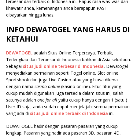
terbesar dan terbaik di Indonesia ini. Hapus rasa was-was dan
khawatir anda, kemenangan anda berapapun PASTI
dibayarkan hingga lunas.
INFO DEWATOGEL YANG HARUS DI
KETAHUI
DEWATOGEL
adalah Situs Online Terpercaya, Terbaik,
Terlengkap dan Terbesar di Indonesia bahkan di Asia sekalipun.
Sebagai
situs judi online terbesar di Indonesia
, Dewatogel
menyediakan permainan seperti Togel online, Slot online,
Sportsbook dan juga Live Casino atau yang biasa dikenal
dengan nama
casino online
(kasino online). Fitur-fitur yang
cukup mudah digunakan juga tersedia dalam situs ini, salah
satunya adalah
one for all
yaitu cukup hanya dengan 1 (satu )
User ID saja, anda sudah dapat menjelajahi semua permainan
yang ada di
situs judi online terbaik di Indonesia
ini.
DEWATOGEL hadir dengan pasaran-pasaran yang cukup
lengkap. Pasaran yang hadir ada pasaran 3D, pasaran 4D,