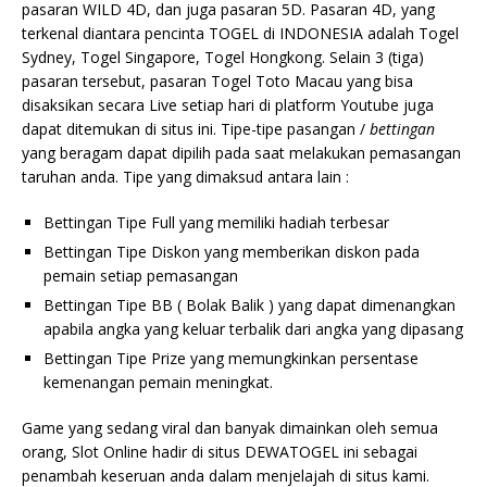
pasaran WILD 4D, dan juga pasaran 5D. Pasaran 4D, yang
terkenal diantara pencinta TOGEL di INDONESIA adalah Togel
Sydney, Togel Singapore, Togel Hongkong. Selain 3 (tiga)
pasaran tersebut, pasaran Togel Toto Macau yang bisa
disaksikan secara Live setiap hari di platform Youtube juga
dapat ditemukan di situs ini. Tipe-tipe pasangan /
bettingan
yang beragam dapat dipilih pada saat melakukan pemasangan
taruhan anda. Tipe yang dimaksud antara lain :
Bettingan Tipe Full yang memiliki hadiah terbesar
Bettingan Tipe Diskon yang memberikan diskon pada
pemain setiap pemasangan
Bettingan Tipe BB ( Bolak Balik ) yang dapat dimenangkan
apabila angka yang keluar terbalik dari angka yang dipasang
Bettingan Tipe Prize yang memungkinkan persentase
kemenangan pemain meningkat.
Game yang sedang viral dan banyak dimainkan oleh semua
orang, Slot Online hadir di situs DEWATOGEL ini sebagai
penambah keseruan anda dalam menjelajah di situs kami.