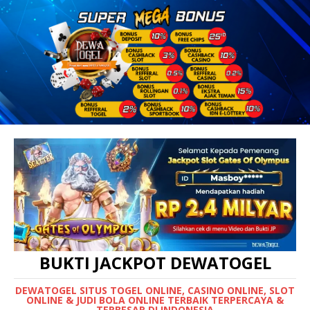
BUKTI JACKPOT DEWATOGEL
DEWATOGEL SITUS TOGEL ONLINE, CASINO ONLINE, SLOT
ONLINE & JUDI BOLA ONLINE TERBAIK TERPERCAYA &
TERBESAR DI INDONESIA