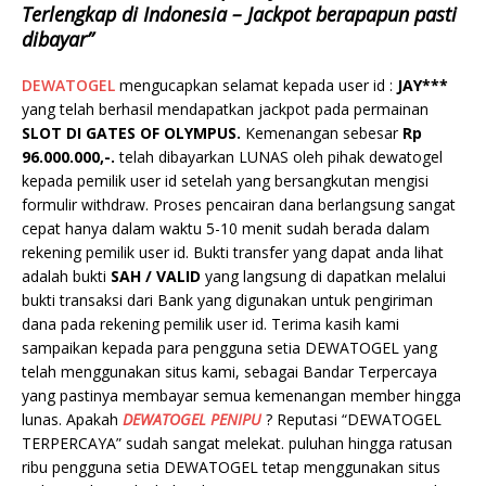
Terlengkap di Indonesia – Jackpot berapapun pasti
dibayar”
DEWATOGEL
mengucapkan selamat kepada user id :
JAY***
yang telah berhasil mendapatkan jackpot pada permainan
SLOT DI GATES OF OLYMPUS.
Kemenangan sebesar
Rp
96.000.000,-.
telah dibayarkan LUNAS oleh pihak dewatogel
kepada pemilik user id setelah yang bersangkutan mengisi
formulir withdraw. Proses pencairan dana berlangsung sangat
cepat hanya dalam waktu 5-10 menit sudah berada dalam
rekening pemilik user id. Bukti transfer yang dapat anda lihat
adalah bukti
SAH / VALID
yang langsung di dapatkan melalui
bukti transaksi dari Bank yang digunakan untuk pengiriman
dana pada rekening pemilik user id. Terima kasih kami
sampaikan kepada para pengguna setia DEWATOGEL yang
telah menggunakan situs kami, sebagai Bandar Terpercaya
yang pastinya membayar semua kemenangan member hingga
lunas. Apakah
DEWATOGEL PENIPU
? Reputasi “DEWATOGEL
TERPERCAYA” sudah sangat melekat. puluhan hingga ratusan
ribu pengguna setia DEWATOGEL tetap menggunakan situs