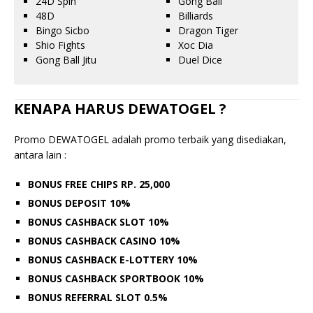
24D Spin
Gong Ball
48D
Billiards
Bingo Sicbo
Dragon Tiger
Shio Fights
Xoc Dia
Gong Ball Jitu
Duel Dice
KENAPA HARUS DEWATOGEL ?
Promo DEWATOGEL adalah promo terbaik yang disediakan,
antara lain :
BONUS FREE CHIPS RP. 25,000
BONUS DEPOSIT 10%
BONUS CASHBACK SLOT 10%
BONUS CASHBACK CASINO 10%
BONUS CASHBACK E-LOTTERY 10%
BONUS CASHBACK SPORTBOOK 10%
BONUS REFERRAL SLOT 0.5%