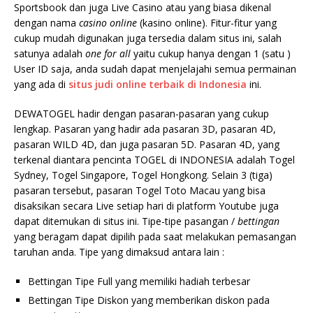
Sportsbook dan juga Live Casino atau yang biasa dikenal
dengan nama
casino online
(kasino online). Fitur-fitur yang
cukup mudah digunakan juga tersedia dalam situs ini, salah
satunya adalah
one for all
yaitu cukup hanya dengan 1 (satu )
User ID saja, anda sudah dapat menjelajahi semua permainan
yang ada di
situs judi online terbaik di Indonesia
ini.
DEWATOGEL hadir dengan pasaran-pasaran yang cukup
lengkap. Pasaran yang hadir ada pasaran 3D, pasaran 4D,
pasaran WILD 4D, dan juga pasaran 5D. Pasaran 4D, yang
terkenal diantara pencinta TOGEL di INDONESIA adalah Togel
Sydney, Togel Singapore, Togel Hongkong. Selain 3 (tiga)
pasaran tersebut, pasaran Togel Toto Macau yang bisa
disaksikan secara Live setiap hari di platform Youtube juga
dapat ditemukan di situs ini. Tipe-tipe pasangan /
bettingan
yang beragam dapat dipilih pada saat melakukan pemasangan
taruhan anda. Tipe yang dimaksud antara lain :
Bettingan Tipe Full yang memiliki hadiah terbesar
Bettingan Tipe Diskon yang memberikan diskon pada