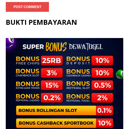
BUKTI PEMBAYARAN