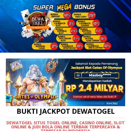
BUKTI JACKPOT DEWATOGEL
DEWATOGEL SITUS TOGEL ONLINE, CASINO ONLINE, SLOT
ONLINE & JUDI BOLA ONLINE TERBAIK TERPERCAYA &
TERBESAR DI INDONESIA