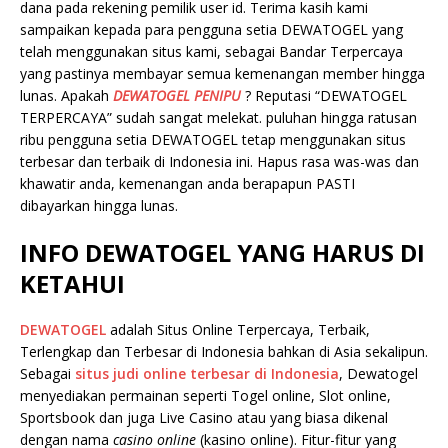
dana pada rekening pemilik user id. Terima kasih kami
sampaikan kepada para pengguna setia DEWATOGEL yang
telah menggunakan situs kami, sebagai Bandar Terpercaya
yang pastinya membayar semua kemenangan member hingga
lunas. Apakah
DEWATOGEL PENIPU
? Reputasi “DEWATOGEL
TERPERCAYA” sudah sangat melekat. puluhan hingga ratusan
ribu pengguna setia DEWATOGEL tetap menggunakan situs
terbesar dan terbaik di Indonesia ini. Hapus rasa was-was dan
khawatir anda, kemenangan anda berapapun PASTI
dibayarkan hingga lunas.
INFO DEWATOGEL YANG HARUS DI
KETAHUI
DEWATOGEL
adalah Situs Online Terpercaya, Terbaik,
Terlengkap dan Terbesar di Indonesia bahkan di Asia sekalipun.
Sebagai
situs judi online terbesar di Indonesia
, Dewatogel
menyediakan permainan seperti Togel online, Slot online,
Sportsbook dan juga Live Casino atau yang biasa dikenal
dengan nama
casino online
(kasino online). Fitur-fitur yang