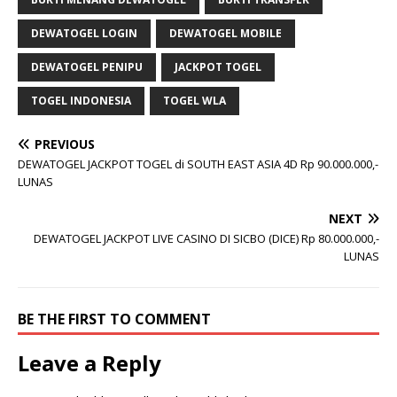
DEWATOGEL LOGIN
DEWATOGEL MOBILE
DEWATOGEL PENIPU
JACKPOT TOGEL
TOGEL INDONESIA
TOGEL WLA
PREVIOUS
DEWATOGEL JACKPOT TOGEL di SOUTH EAST ASIA 4D Rp 90.000.000,-
LUNAS
NEXT
DEWATOGEL JACKPOT LIVE CASINO DI SICBO (DICE) Rp 80.000.000,-
LUNAS
BE THE FIRST TO COMMENT
Leave a Reply