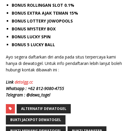
BONUS ROLLINGAN SLOT 0.1%
BONUS EXTRA AJAK TEMAN 15%
BONUS LOTTERY JOWOPOOLS
BONUS MYSTERY BOX
BONUS LUCKY SPIN
BONUS 5 LUCKY BALL
Ayo segera daftarkan diri anda pada situs terpercaya kami
hanya di dewatogel. Untuk info pendaftaran lebih lanjut boleh
hubungi kontak dibawah ini :
Link
detolgg.cc
Whatsapp :
+62 812-9080-4755
Telegram : @dewa_togel
ALTERNATIF DEWATOGEL
BUKTI JACKPOT DEWATOGEL
BUKTI MENANG DEWATOGEL
BUKTI TRANSFER