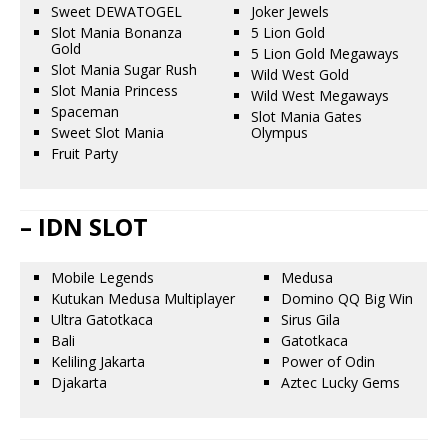
Sweet DEWATOGEL
Joker Jewels
Slot Mania Bonanza
5 Lion Gold
Gold
5 Lion Gold Megaways
Slot Mania Sugar Rush
Wild West Gold
Slot Mania Princess
Wild West Megaways
Spaceman
Slot Mania Gates
Sweet Slot Mania
Olympus
Fruit Party
– IDN SLOT
Mobile Legends
Medusa
Kutukan Medusa Multiplayer
Domino QQ Big Win
Ultra Gatotkaca
Sirus Gila
Bali
Gatotkaca
Keliling Jakarta
Power of Odin
Djakarta
Aztec Lucky Gems