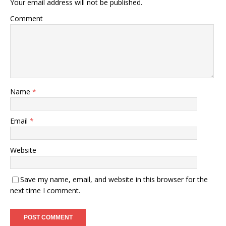
Your email address will not be published.
Comment
Name
*
Email
*
Website
Save my name, email, and website in this browser for the
next time I comment.