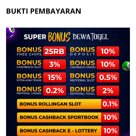
BUKTI PEMBAYARAN