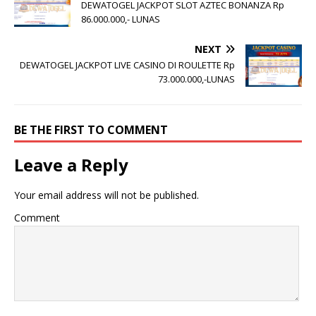
DEWATOGEL JACKPOT SLOT AZTEC BONANZA Rp
86.000.000,- LUNAS
NEXT
DEWATOGEL JACKPOT LIVE CASINO DI ROULETTE Rp
73.000.000,-LUNAS
BE THE FIRST TO COMMENT
Leave a Reply
Your email address will not be published.
Comment