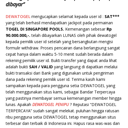
dibayar”
DEWATOGEL
mengucapkan selamat kepada user id :
SAT***
yang telah berhasil mendapatkan jackpot pada permainan
TOGEL DI SINGAPORE POOLS.
Kemenangan sebesar
Rp
90.000.000,-.
telah dibayarkan LUNAS oleh pihak dewatogel
kepada pemilik user id setelah yang bersangkutan mengisi
formulir withdraw. Proses pencairan dana berlangsung sangat
cepat hanya dalam waktu 5-10 menit sudah berada dalam
rekening pemilik user id. Bukti transfer yang dapat anda lihat
adalah bukti
SAH / VALID
yang langsung di dapatkan melalui
bukti transaksi dari Bank yang digunakan untuk pengiriman
dana pada rekening pemilik user id. Terima kasih kami
sampaikan kepada para pengguna setia DEWATOGEL yang
telah menggunakan situs kami, sebagai Bandar Terpercaya
yang pastinya membayar semua kemenangan member hingga
lunas. Apakah
DEWATOGEL PENIPU
? Reputasi “DEWATOGEL
TERPERCAYA” sudah sangat melekat. puluhan hingga ratusan
ribu pengguna setia DEWATOGEL tetap menggunakan situs
terbesar dan terbaik di Indonesia ini. Hapus rasa was-was dan