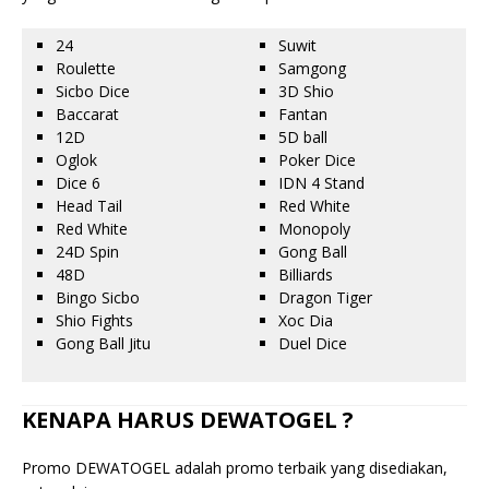
24
Suwit
Roulette
Samgong
Sicbo Dice
3D Shio
Baccarat
Fantan
12D
5D ball
Oglok
Poker Dice
Dice 6
IDN 4 Stand
Head Tail
Red White
Red White
Monopoly
24D Spin
Gong Ball
48D
Billiards
Bingo Sicbo
Dragon Tiger
Shio Fights
Xoc Dia
Gong Ball Jitu
Duel Dice
KENAPA HARUS DEWATOGEL ?
Promo DEWATOGEL adalah promo terbaik yang disediakan,