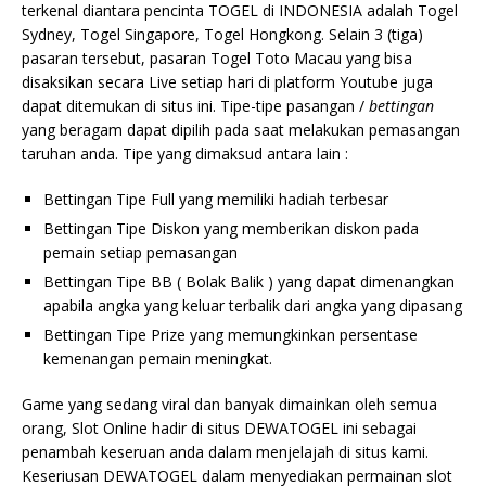
terkenal diantara pencinta TOGEL di INDONESIA adalah Togel
Sydney, Togel Singapore, Togel Hongkong. Selain 3 (tiga)
pasaran tersebut, pasaran Togel Toto Macau yang bisa
disaksikan secara Live setiap hari di platform Youtube juga
dapat ditemukan di situs ini. Tipe-tipe pasangan /
bettingan
yang beragam dapat dipilih pada saat melakukan pemasangan
taruhan anda. Tipe yang dimaksud antara lain :
Bettingan Tipe Full yang memiliki hadiah terbesar
Bettingan Tipe Diskon yang memberikan diskon pada
pemain setiap pemasangan
Bettingan Tipe BB ( Bolak Balik ) yang dapat dimenangkan
apabila angka yang keluar terbalik dari angka yang dipasang
Bettingan Tipe Prize yang memungkinkan persentase
kemenangan pemain meningkat.
Game yang sedang viral dan banyak dimainkan oleh semua
orang, Slot Online hadir di situs DEWATOGEL ini sebagai
penambah keseruan anda dalam menjelajah di situs kami.
Keseriusan DEWATOGEL dalam menyediakan permainan slot