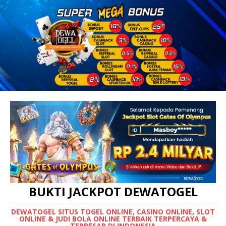
BUKTI JACKPOT DEWATOGEL
DEWATOGEL SITUS TOGEL ONLINE, CASINO ONLINE, SLOT
ONLINE & JUDI BOLA ONLINE TERBAIK TERPERCAYA &
TERBESAR DI INDONESIA