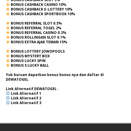
BONUS CASHBACK CASINO 10%
BONUS CASHBACK E-LOTTERY 10%
BONUS CASHBACK SPORTBOOK 10%
BONUS REFERRAL SLOT 0.5%
BONUS REFERRAL TOGEL 2%
BONUS REFERRAL CASINO 0.2%
BONUS ROLLINGAN SLOT 0.1%
BONUS EXTRA AJAK TEMAN 15%
BONUS LOTTERY JOWOPOOLS
BONUS MYSTERY BOX
BONUS LUCKY SPIN
BONUS 5 LUCKY BALL
Yuk buruan dapatkan bonus bonus nya dan daftar di
DEWATOGEL
Link Alternatif
DEWATOGEL
:
Link Alternatif 1
Link Alternatif 2
Link Alternatif 3
Copyright © 2026 | WordPress Theme by
MH Themes