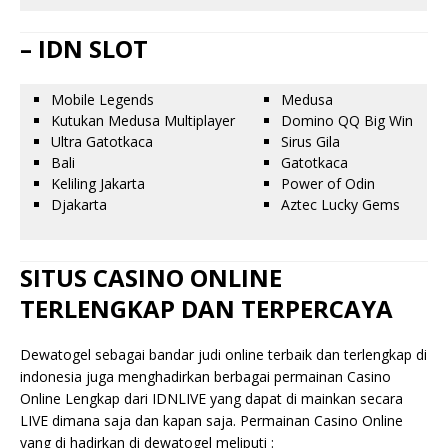
– IDN SLOT
Mobile Legends
Medusa
Kutukan Medusa Multiplayer
Domino QQ Big Win
Ultra Gatotkaca
Sirus Gila
Bali
Gatotkaca
Keliling Jakarta
Power of Odin
Djakarta
Aztec Lucky Gems
SITUS CASINO ONLINE
TERLENGKAP DAN TERPERCAYA
Dewatogel sebagai bandar judi online terbaik dan terlengkap di
indonesia juga menghadirkan berbagai permainan Casino
Online Lengkap dari IDNLIVE yang dapat di mainkan secara
LIVE dimana saja dan kapan saja. Permainan Casino Online
yang di hadirkan di dewatogel meliputi :