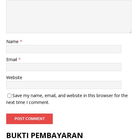
Name
*
Email
*
Website
Save my name, email, and website in this browser for the
next time I comment.
BUKTI PEMBAYARAN