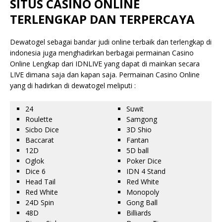
SITUS CASINO ONLINE
TERLENGKAP DAN TERPERCAYA
Dewatogel sebagai bandar judi online terbaik dan terlengkap di
indonesia juga menghadirkan berbagai permainan Casino
Online Lengkap dari IDNLIVE yang dapat di mainkan secara
LIVE dimana saja dan kapan saja. Permainan Casino Online
yang di hadirkan di dewatogel meliputi :
24
Suwit
Roulette
Samgong
Sicbo Dice
3D Shio
Baccarat
Fantan
12D
5D ball
Oglok
Poker Dice
Dice 6
IDN 4 Stand
Head Tail
Red White
Red White
Monopoly
24D Spin
Gong Ball
48D
Billiards