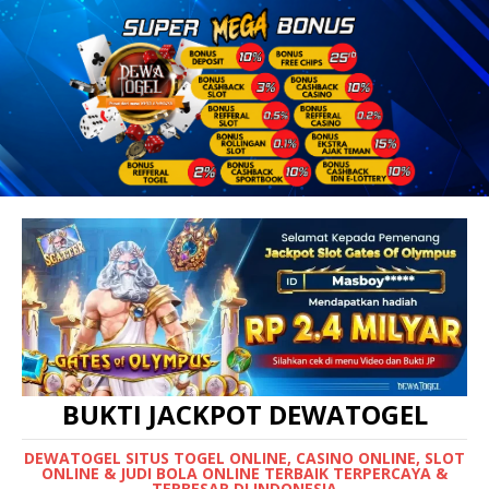
BUKTI JACKPOT DEWATOGEL
DEWATOGEL SITUS TOGEL ONLINE, CASINO ONLINE, SLOT
ONLINE & JUDI BOLA ONLINE TERBAIK TERPERCAYA &
TERBESAR DI INDONESIA