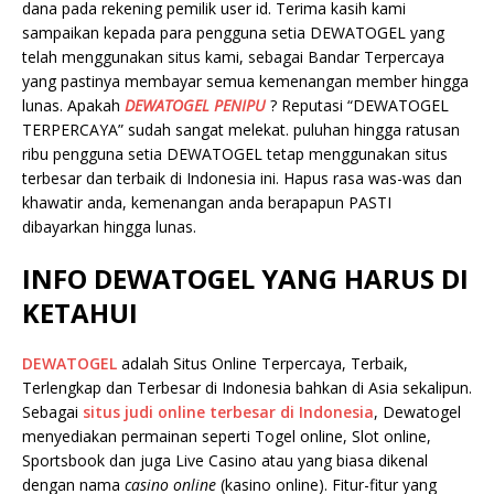
dana pada rekening pemilik user id. Terima kasih kami
sampaikan kepada para pengguna setia DEWATOGEL yang
telah menggunakan situs kami, sebagai Bandar Terpercaya
yang pastinya membayar semua kemenangan member hingga
lunas. Apakah
DEWATOGEL PENIPU
? Reputasi “DEWATOGEL
TERPERCAYA” sudah sangat melekat. puluhan hingga ratusan
ribu pengguna setia DEWATOGEL tetap menggunakan situs
terbesar dan terbaik di Indonesia ini. Hapus rasa was-was dan
khawatir anda, kemenangan anda berapapun PASTI
dibayarkan hingga lunas.
INFO DEWATOGEL YANG HARUS DI
KETAHUI
DEWATOGEL
adalah Situs Online Terpercaya, Terbaik,
Terlengkap dan Terbesar di Indonesia bahkan di Asia sekalipun.
Sebagai
situs judi online terbesar di Indonesia
, Dewatogel
menyediakan permainan seperti Togel online, Slot online,
Sportsbook dan juga Live Casino atau yang biasa dikenal
dengan nama
casino online
(kasino online). Fitur-fitur yang