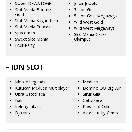
Sweet DEWATOGEL
Joker Jewels
Slot Mania Bonanza
5 Lion Gold
Gold
5 Lion Gold Megaways
Slot Mania Sugar Rush
Wild West Gold
Slot Mania Princess
Wild West Megaways
Spaceman
Slot Mania Gates
Sweet Slot Mania
Olympus
Fruit Party
– IDN SLOT
Mobile Legends
Medusa
Kutukan Medusa Multiplayer
Domino QQ Big Win
Ultra Gatotkaca
Sirus Gila
Bali
Gatotkaca
Keliling Jakarta
Power of Odin
Djakarta
Aztec Lucky Gems