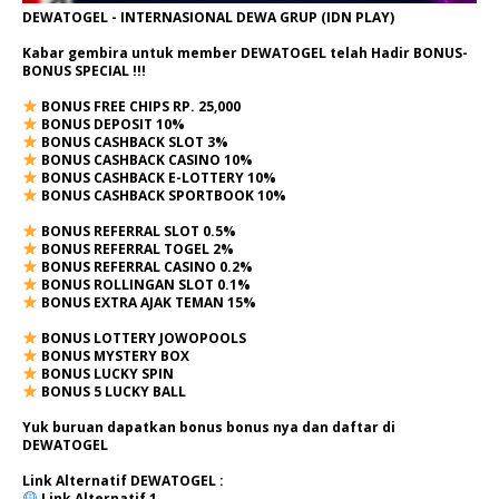
DEWATOGEL - INTERNASIONAL DEWA GRUP (IDN PLAY)
Kabar gembira untuk member DEWATOGEL telah Hadir
BONUS-
BONUS SPECIAL
!!!
BONUS FREE CHIPS RP. 25,000
BONUS DEPOSIT 10%
BONUS CASHBACK SLOT 3%
BONUS CASHBACK CASINO 10%
BONUS CASHBACK E-LOTTERY 10%
BONUS CASHBACK SPORTBOOK 10%
BONUS REFERRAL SLOT 0.5%
BONUS REFERRAL TOGEL 2%
BONUS REFERRAL CASINO 0.2%
BONUS ROLLINGAN SLOT 0.1%
BONUS EXTRA AJAK TEMAN 15%
BONUS LOTTERY JOWOPOOLS
BONUS MYSTERY BOX
BONUS LUCKY SPIN
BONUS 5 LUCKY BALL
Yuk buruan dapatkan bonus bonus nya dan daftar di
DEWATOGEL
Link Alternatif
DEWATOGEL
:
Link Alternatif 1