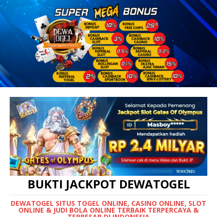
BUKTI JACKPOT DEWATOGEL
DEWATOGEL SITUS TOGEL ONLINE, CASINO ONLINE, SLOT
ONLINE & JUDI BOLA ONLINE TERBAIK TERPERCAYA &
TERBESAR DI INDONESIA