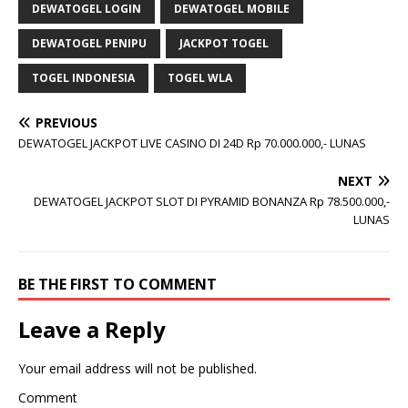
DEWATOGEL LOGIN
DEWATOGEL MOBILE
DEWATOGEL PENIPU
JACKPOT TOGEL
TOGEL INDONESIA
TOGEL WLA
PREVIOUS
DEWATOGEL JACKPOT LIVE CASINO DI 24D Rp 70.000.000,- LUNAS
NEXT
DEWATOGEL JACKPOT SLOT DI PYRAMID BONANZA Rp 78.500.000,-
LUNAS
BE THE FIRST TO COMMENT
Leave a Reply
Your email address will not be published.
Comment