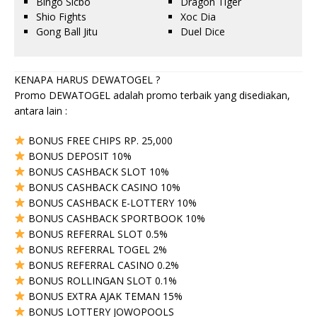
Bingo Sicbo
Dragon Tiger
Shio Fights
Xoc Dia
Gong Ball Jitu
Duel Dice
KENAPA HARUS DEWATOGEL ?
Promo DEWATOGEL adalah promo terbaik yang disediakan,
antara lain :
BONUS FREE CHIPS RP. 25,000
BONUS DEPOSIT 10%
BONUS CASHBACK SLOT 10%
BONUS CASHBACK CASINO 10%
BONUS CASHBACK E-LOTTERY 10%
BONUS CASHBACK SPORTBOOK 10%
BONUS REFERRAL SLOT 0.5%
BONUS REFERRAL TOGEL 2%
BONUS REFERRAL CASINO 0.2%
BONUS ROLLINGAN SLOT 0.1%
BONUS EXTRA AJAK TEMAN 15%
BONUS LOTTERY JOWOPOOLS