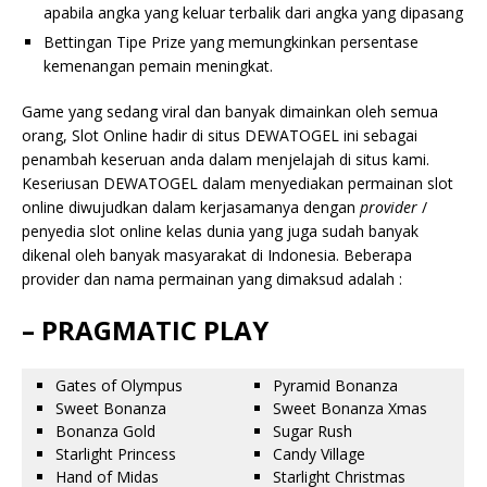
apabila angka yang keluar terbalik dari angka yang dipasang
Bettingan Tipe Prize yang memungkinkan persentase
kemenangan pemain meningkat.
Game yang sedang viral dan banyak dimainkan oleh semua
orang, Slot Online hadir di situs DEWATOGEL ini sebagai
penambah keseruan anda dalam menjelajah di situs kami.
Keseriusan DEWATOGEL dalam menyediakan permainan slot
online diwujudkan dalam kerjasamanya dengan
provider
/
penyedia slot online kelas dunia yang juga sudah banyak
dikenal oleh banyak masyarakat di Indonesia. Beberapa
provider dan nama permainan yang dimaksud adalah :
– PRAGMATIC PLAY
Gates of Olympus
Pyramid Bonanza
Sweet Bonanza
Sweet Bonanza Xmas
Bonanza Gold
Sugar Rush
Starlight Princess
Candy Village
Hand of Midas
Starlight Christmas