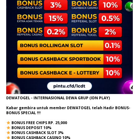
DEWATOGEL - INTERNASIONAL DEWA GRUP (IDN PLAY)
Kabar gembira untuk member DEWATOGEL telah Hadir
BONUS-
BONUS SPECIAL
!!!
BONUS FREE CHIPS RP. 25,000
BONUS DEPOSIT 10%
BONUS CASHBACK SLOT 3%
BONUS CASHBACK CASINO 10%