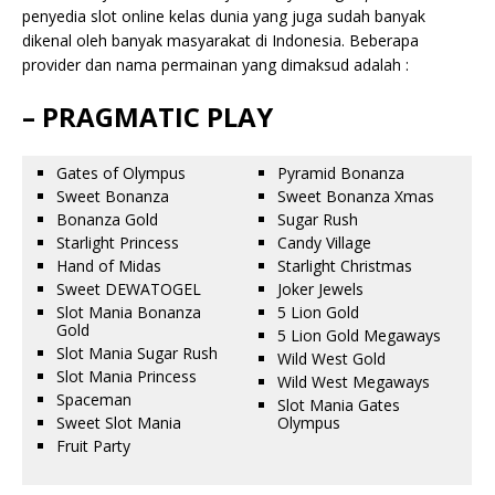
penyedia slot online kelas dunia yang juga sudah banyak
dikenal oleh banyak masyarakat di Indonesia. Beberapa
provider dan nama permainan yang dimaksud adalah :
– PRAGMATIC PLAY
Gates of Olympus
Pyramid Bonanza
Sweet Bonanza
Sweet Bonanza Xmas
Bonanza Gold
Sugar Rush
Starlight Princess
Candy Village
Hand of Midas
Starlight Christmas
Sweet DEWATOGEL
Joker Jewels
Slot Mania Bonanza
5 Lion Gold
Gold
5 Lion Gold Megaways
Slot Mania Sugar Rush
Wild West Gold
Slot Mania Princess
Wild West Megaways
Spaceman
Slot Mania Gates
Sweet Slot Mania
Olympus
Fruit Party