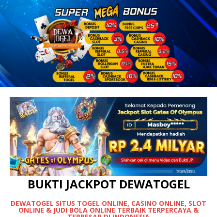
BUKTI JACKPOT DEWATOGEL
DEWATOGEL SITUS TOGEL ONLINE, CASINO ONLINE, SLOT
ONLINE & JUDI BOLA ONLINE TERBAIK TERPERCAYA &
TERBESAR DI INDONESIA