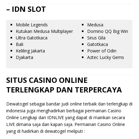
– IDN SLOT
Mobile Legends
Medusa
Kutukan Medusa Multiplayer
Domino QQ Big Win
Ultra Gatotkaca
Sirus Gila
Bali
Gatotkaca
Keliling Jakarta
Power of Odin
Djakarta
Aztec Lucky Gems
SITUS CASINO ONLINE
TERLENGKAP DAN TERPERCAYA
Dewatogel sebagai bandar judi online terbaik dan terlengkap di
indonesia juga menghadirkan berbagai permainan Casino
Online Lengkap dari IDNLIVE yang dapat di mainkan secara
LIVE dimana saja dan kapan saja. Permainan Casino Online
yang di hadirkan di dewatogel meliputi :