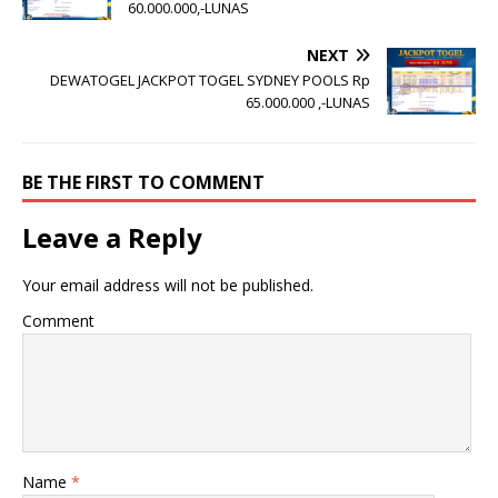
60.000.000,-LUNAS
NEXT
DEWATOGEL JACKPOT TOGEL SYDNEY POOLS Rp
65.000.000 ,-LUNAS
BE THE FIRST TO COMMENT
Leave a Reply
Your email address will not be published.
Comment
Name
*