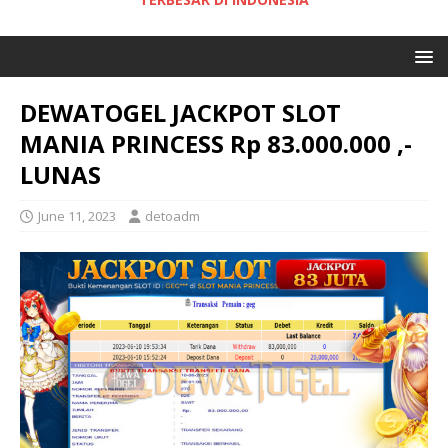
DEWATOGEL JACKPOT SLOT
MANIA PRINCESS Rp 83.000.000 ,-
LUNAS
June 11, 2023
detoadm