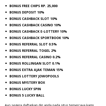
BONUS FREE CHIPS RP. 25,000
BONUS DEPOSIT 10%
BONUS CASHBACK SLOT 10%
BONUS CASHBACK CASINO 10%
BONUS CASHBACK E-LOTTERY 10%
BONUS CASHBACK SPORTBOOK 10%
BONUS REFERRAL SLOT 0.5%
BONUS REFERRAL TOGEL 2%
BONUS REFERRAL CASINO 0.2%
BONUS ROLLINGAN SLOT 0.1%
BONUS EXTRA AJAK TEMAN 15%
BONUS LOTTERY JOWOPOOLS
BONUS MYSTERY BOX
BONUS LUCKY SPIN
BONUS 5 LUCKY BALL
Ayo segera daftarkan diri anda pada situs terpercaya kami