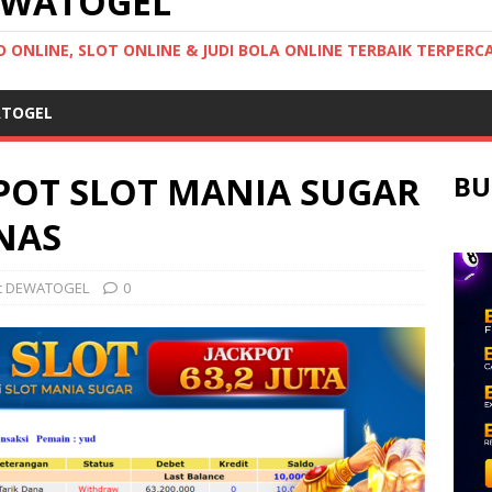
EWATOGEL
 ONLINE, SLOT ONLINE & JUDI BOLA ONLINE TERBAIK TERPERCA
ATOGEL
POT SLOT MANIA SUGAR
BU
UNAS
ot DEWATOGEL
0