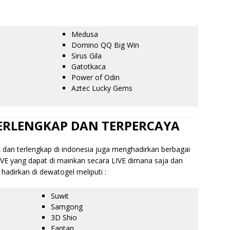
Medusa
Domino QQ Big Win
Sirus Gila
Gatotkaca
Power of Odin
Aztec Lucky Gems
TERLENGKAP DAN TERPERCAYA
k dan terlengkap di indonesia juga menghadirkan berbagai
VE yang dapat di mainkan secara LIVE dimana saja dan
hadirkan di dewatogel meliputi :
Suwit
Samgong
3D Shio
Fantan