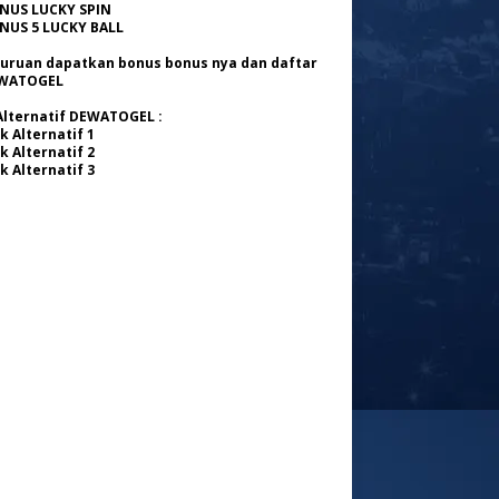
NUS LUCKY SPIN
NUS 5 LUCKY BALL
uruan dapatkan bonus bonus nya dan daftar
EWATOGEL
Alternatif
DEWATOGEL
:
k Alternatif 1
k Alternatif 2
k Alternatif 3