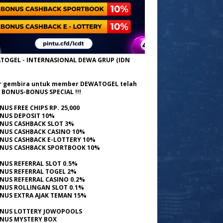
TOGEL - INTERNASIONAL DEWA GRUP (IDN
r gembira untuk member DEWATOGEL telah
r
BONUS-BONUS SPECIAL
!!!
US FREE CHIPS RP. 25,000
NUS DEPOSIT 10%
NUS CASHBACK SLOT 3%
NUS CASHBACK CASINO 10%
NUS CASHBACK E-LOTTERY 10%
NUS CASHBACK SPORTBOOK 10%
NUS REFERRAL SLOT 0.5%
NUS REFERRAL TOGEL 2%
NUS REFERRAL CASINO 0.2%
NUS ROLLINGAN SLOT 0.1%
NUS EXTRA AJAK TEMAN 15%
NUS LOTTERY JOWOPOOLS
NUS MYSTERY BOX