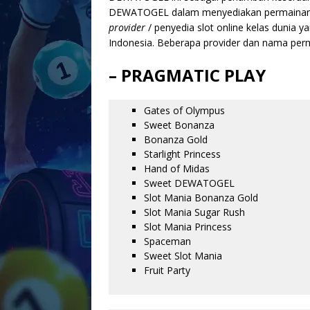
DEWATOGEL dalam menyediakan permainan s
provider
/ penyedia slot online kelas dunia 
Indonesia. Beberapa provider dan nama per
– PRAGMATIC PLAY
Gates of Olympus
Sweet Bonanza
Bonanza Gold
Starlight Princess
Hand of Midas
Sweet DEWATOGEL
Slot Mania Bonanza Gold
Slot Mania Sugar Rush
Slot Mania Princess
Spaceman
Sweet Slot Mania
Fruit Party