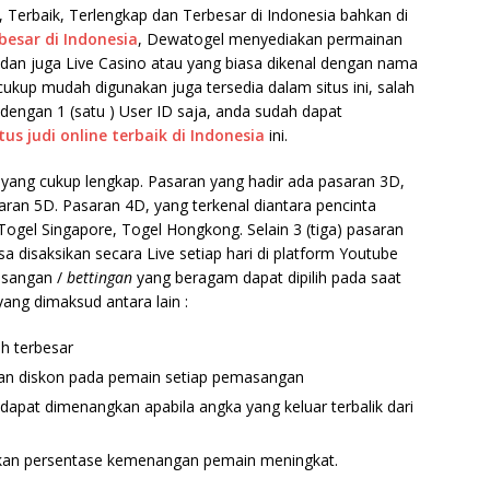
, Terbaik, Terlengkap dan Terbesar di Indonesia bahkan di
rbesar di Indonesia
, Dewatogel menyediakan permainan
k dan juga Live Casino atau yang biasa dikenal dengan nama
g cukup mudah digunakan juga tersedia dalam situs ini, salah
dengan 1 (satu ) User ID saja, anda sudah dapat
itus judi online terbaik di Indonesia
ini.
ang cukup lengkap. Pasaran yang hadir ada pasaran 3D,
ran 5D. Pasaran 4D, yang terkenal diantara pencinta
gel Singapore, Togel Hongkong. Selain 3 (tiga) pasaran
a disaksikan secara Live setiap hari di platform Youtube
pasangan /
bettingan
yang beragam dapat dipilih pada saat
ng dimaksud antara lain :
ah terbesar
an diskon pada pemain setiap pemasangan
 dapat dimenangkan apabila angka yang keluar terbalik dari
nkan persentase kemenangan pemain meningkat.