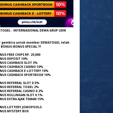
TOGEL - INTERNASIONAL DEWA GRUP (IDN
r gembira untuk member DEWATOGEL telah
r
BONUS-BONUS SPECIAL
!!!
US FREE CHIPS RP. 25,000
NUS DEPOSIT 10%
NUS CASHBACK SLOT 3%
NUS CASHBACK CASINO 10%
NUS CASHBACK E-LOTTERY 10%
NUS CASHBACK SPORTBOOK 10%
NUS REFERRAL SLOT 0.5%
NUS REFERRAL TOGEL 2%
NUS REFERRAL CASINO 0.2%
NUS ROLLINGAN SLOT 0.1%
NUS EXTRA AJAK TEMAN 15%
NUS LOTTERY JOWOPOOLS
NUS MYSTERY BOX