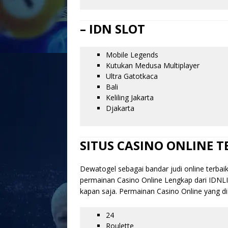
– IDN SLOT
Mobile Legends
Kutukan Medusa Multiplayer
Ultra Gatotkaca
Bali
Keliling Jakarta
Djakarta
SITUS CASINO ONLINE 
Dewatogel sebagai bandar judi online terbai
permainan Casino Online Lengkap dari IDNLI
kapan saja. Permainan Casino Online yang di 
24
Roulette