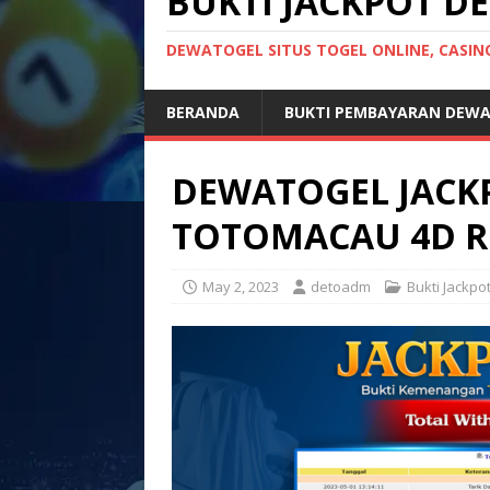
BUKTI JACKPOT D
DEWATOGEL SITUS TOGEL ONLINE, CASINO
BERANDA
BUKTI PEMBAYARAN DEW
DEWATOGEL JACKP
TOTOMACAU 4D Rp 
May 2, 2023
detoadm
Bukti Jackp