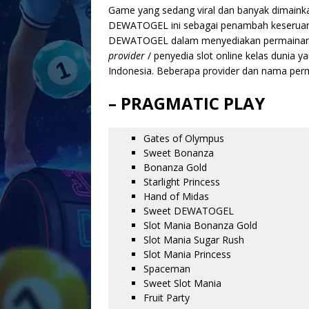
Game yang sedang viral dan banyak dimainkan
DEWATOGEL ini sebagai penambah keseruan a
DEWATOGEL dalam menyediakan permainan s
provider
/ penyedia slot online kelas dunia 
Indonesia. Beberapa provider dan nama per
– PRAGMATIC PLAY
Gates of Olympus
Sweet Bonanza
Bonanza Gold
Starlight Princess
Hand of Midas
Sweet DEWATOGEL
Slot Mania Bonanza Gold
Slot Mania Sugar Rush
Slot Mania Princess
Spaceman
Sweet Slot Mania
Fruit Party