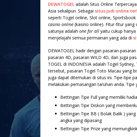
DEWATOGEL
adalah Situs Online Terpercaya
Asia sekalipun. Sebagai
situs judi online te
seperti Togel online, Slot online, Sportsboo
casino online
(kasino online). Fitur-fitur yan
satunya adalah
one for all
yaitu cukup hanya 
menjelajahi semua permainan yang ada di
s
DEWATOGEL hadir dengan pasaran-pasaran y
pasaran 4D, pasaran WILD 4D, dan juga pasa
TOGEL di INDONESIA adalah Togel Sydney, To
tersebut, pasaran Togel Toto Macau yang bis
juga dapat ditemukan di situs ini. Tipe-tipe 
melakukan pemasangan taruhan anda. Tipe ya
Bettingan Tipe Full yang memiliki hadi
Bettingan Tipe Diskon yang memberik
Bettingan Tipe BB ( Bolak Balik ) yang
angka yang dipasang
Bettingan Tipe Prize yang memungki