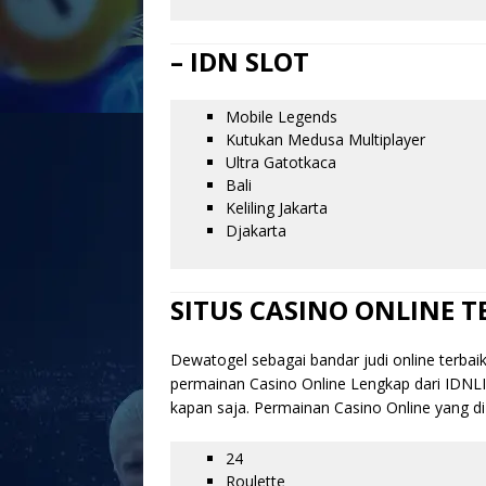
– IDN SLOT
Mobile Legends
Kutukan Medusa Multiplayer
Ultra Gatotkaca
Bali
Keliling Jakarta
Djakarta
SITUS CASINO ONLINE 
Dewatogel sebagai bandar judi online terbai
permainan Casino Online Lengkap dari IDNLI
kapan saja. Permainan Casino Online yang di 
24
Roulette