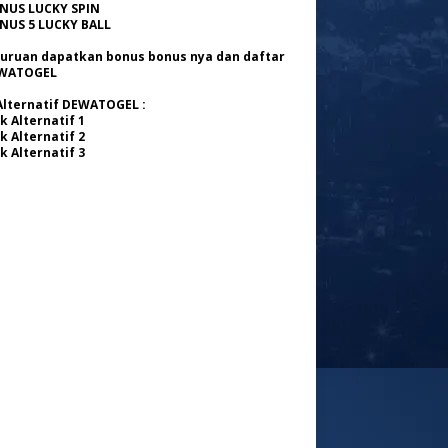
NUS LUCKY SPIN
NUS 5 LUCKY BALL
uruan dapatkan bonus bonus nya dan daftar
EWATOGEL
Alternatif
DEWATOGEL
:
k Alternatif 1
k Alternatif 2
k Alternatif 3