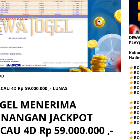
DEWA
PLAY)
Kaba
Hadi
BON
BO
4D
BO
BO
BO
U 4D Rp 59.000.000 ,- LUNAS
BO
GEL MENERIMA
BO
BO
BO
ENANGAN JACKPOT
BO
BO
AU 4D Rp 59.000.000 ,-
BO
BO