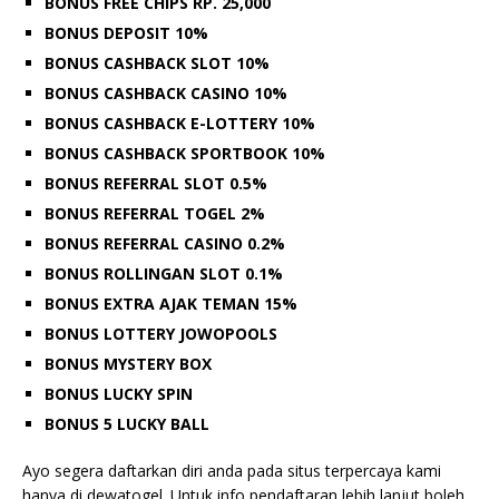
BONUS FREE CHIPS RP. 25,000
BONUS DEPOSIT 10%
BONUS CASHBACK SLOT 10%
BONUS CASHBACK CASINO 10%
BONUS CASHBACK E-LOTTERY 10%
BONUS CASHBACK SPORTBOOK 10%
BONUS REFERRAL SLOT 0.5%
BONUS REFERRAL TOGEL 2%
BONUS REFERRAL CASINO 0.2%
BONUS ROLLINGAN SLOT 0.1%
BONUS EXTRA AJAK TEMAN 15%
BONUS LOTTERY JOWOPOOLS
BONUS MYSTERY BOX
BONUS LUCKY SPIN
BONUS 5 LUCKY BALL
Ayo segera daftarkan diri anda pada situs terpercaya kami
hanya di dewatogel. Untuk info pendaftaran lebih lanjut boleh