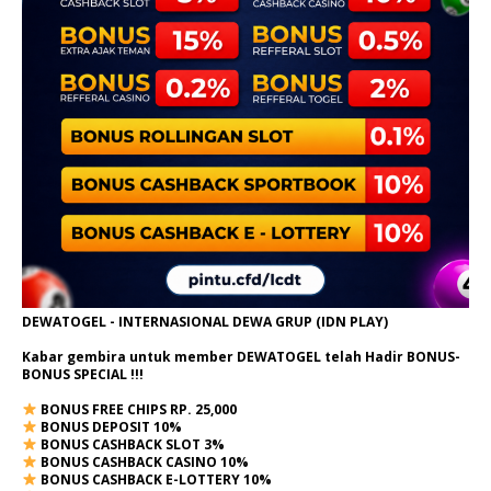
DEWATOGEL - INTERNASIONAL DEWA GRUP (IDN PLAY)
Kabar gembira untuk member DEWATOGEL telah Hadir
BONUS-
BONUS SPECIAL
!!!
BONUS FREE CHIPS RP. 25,000
BONUS DEPOSIT 10%
BONUS CASHBACK SLOT 3%
BONUS CASHBACK CASINO 10%
BONUS CASHBACK E-LOTTERY 10%