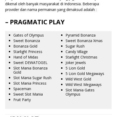
dikenal oleh banyak masyarakat di Indonesia. Beberapa
provider dan nama permainan yang dimaksud adalah :
– PRAGMATIC PLAY
Gates of Olympus
Pyramid Bonanza
Sweet Bonanza
Sweet Bonanza Xmas
Bonanza Gold
Sugar Rush
Starlight Princess
Candy Village
Hand of Midas
Starlight Christmas
Sweet DEWATOGEL
Joker Jewels
Slot Mania Bonanza
5 Lion Gold
Gold
5 Lion Gold Megaways
Slot Mania Sugar Rush
Wild West Gold
Slot Mania Princess
Wild West Megaways
Spaceman
Slot Mania Gates
Sweet Slot Mania
Olympus
Fruit Party