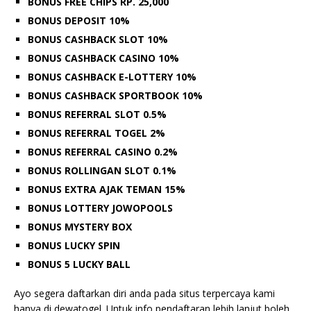
BONUS FREE CHIPS RP. 25,000
BONUS DEPOSIT 10%
BONUS CASHBACK SLOT 10%
BONUS CASHBACK CASINO 10%
BONUS CASHBACK E-LOTTERY 10%
BONUS CASHBACK SPORTBOOK 10%
BONUS REFERRAL SLOT 0.5%
BONUS REFERRAL TOGEL 2%
BONUS REFERRAL CASINO 0.2%
BONUS ROLLINGAN SLOT 0.1%
BONUS EXTRA AJAK TEMAN 15%
BONUS LOTTERY JOWOPOOLS
BONUS MYSTERY BOX
BONUS LUCKY SPIN
BONUS 5 LUCKY BALL
Ayo segera daftarkan diri anda pada situs terpercaya kami
hanya di dewatogel. Untuk info pendaftaran lebih lanjut boleh