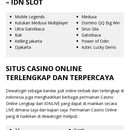
– IDN SLOT
Mobile Legends
Medusa
Kutukan Medusa Multiplayer
Domino QQ Big Win
Ultra Gatotkaca
Sirus Gila
Bali
Gatotkaca
Keliling Jakarta
Power of Odin
Djakarta
Aztec Lucky Gems
SITUS CASINO ONLINE
TERLENGKAP DAN TERPERCAYA
Dewatogel sebagai bandar judi online terbaik dan terlengkap di
indonesia juga menghadirkan berbagai permainan Casino
Online Lengkap dari IDNLIVE yang dapat di mainkan secara
LIVE dimana saja dan kapan saja. Permainan Casino Online
yang di hadirkan di dewatogel meliputi :
24
Suwit