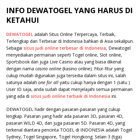
INFO DEWATOGEL YANG HARUS DI
KETAHUI
DEWATOGEL
adalah Situs Online Terpercaya, Terbaik,
Terlengkap dan Terbesar di Indonesia bahkan di Asia sekalipun.
Sebagai
situs judi online terbesar di Indonesia
, Dewatogel
menyediakan permainan seperti Togel online, Slot online,
Sportsbook dan juga Live Casino atau yang biasa dikenal
dengan nama
casino online
(kasino online). Fitur-fitur yang
cukup mudah digunakan juga tersedia dalam situs ini, salah
satunya adalah
one for all
yaitu cukup hanya dengan 1 (satu )
User ID saja, anda sudah dapat menjelajahi semua permainan
yang ada di
situs judi online terbaik di Indonesia
ini.
DEWATOGEL hadir dengan pasaran-pasaran yang cukup
lengkap. Pasaran yang hadir ada pasaran 3D, pasaran 4D,
pasaran WILD 4D, dan juga pasaran 5D. Pasaran 4D, yang
terkenal diantara pencinta TOGEL di INDONESIA adalah Togel
Sydney, Togel Singapore, Togel Hongkong. Selain 3 (tiga)