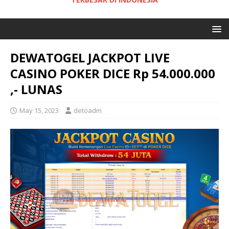
DEWATOGEL JACKPOT LIVE
CASINO POKER DICE Rp 54.000.000
,- LUNAS
May 15, 2023
detoadm