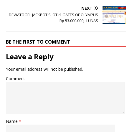
NEXT
DEWATOGEL JACKPOT SLOT di GATES OF OLYMPUS
Rp 53.000.000,- LUNAS
BE THE FIRST TO COMMENT
Leave a Reply
Your email address will not be published.
Comment
Name
*