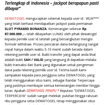
Terlengkap di Indonesia – Jackpot berapapun pasti
dibayar”
DEWATOGEL
mengucapkan selamat kepada user id : WUK***
yang telah berhasil mendapatkan jackpot pada permainan
SLOT PYRAMID BONANZA
. Kemenangan sebesar
Rp
87.000.000 ,-.
telah dibayarkan LUNAS oleh pihak dewatogel
kepada pemilik user id setelah yang bersangkutan mengisi
formulir withdraw. Proses pencairan dana berlangsung sangat
cepat hanya dalam waktu 5-10 menit sudah berada dalam
rekening pemilik user id. Bukti transfer yang dapat anda lihat
adalah bukti
SAH / VALID
yang langsung di dapatkan melalui
bukti transaksi dari Bank yang digunakan untuk pengiriman
dana pada rekening pemilik user id. Terima kasih kami
sampaikan kepada para pengguna setia DEWATOGEL yang
telah menggunakan situs kami, sebagai Bandar Terpercaya
yang pastinya membayar semua kemenangan member hingga
lunas. Apakah
DEWATOGEL PENIPU
? Reputasi “DEWATOGEL
TERPERCAYA” sudah sangat melekat. puluhan hingga ratusan
ribu pengguna setia DEWATOGEL tetap menggunakan situs