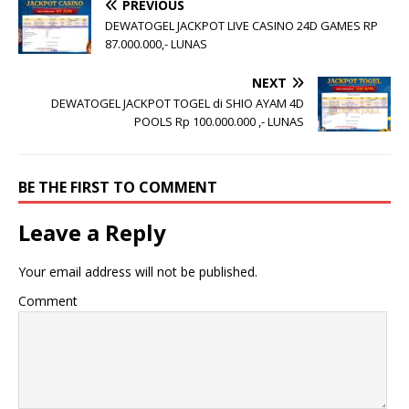
PREVIOUS
DEWATOGEL JACKPOT LIVE CASINO 24D GAMES RP
87.000.000,- LUNAS
NEXT
DEWATOGEL JACKPOT TOGEL di SHIO AYAM 4D
POOLS Rp 100.000.000 ,- LUNAS
BE THE FIRST TO COMMENT
Leave a Reply
Your email address will not be published.
Comment