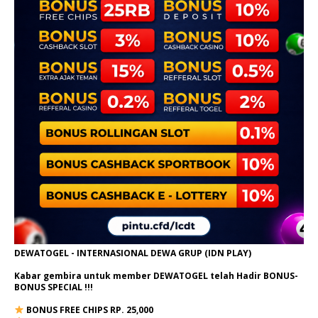
DEWATOGEL - INTERNASIONAL DEWA GRUP (IDN PLAY)
Kabar gembira untuk member DEWATOGEL telah Hadir
BONUS-
BONUS SPECIAL
!!!
BONUS FREE CHIPS RP. 25,000