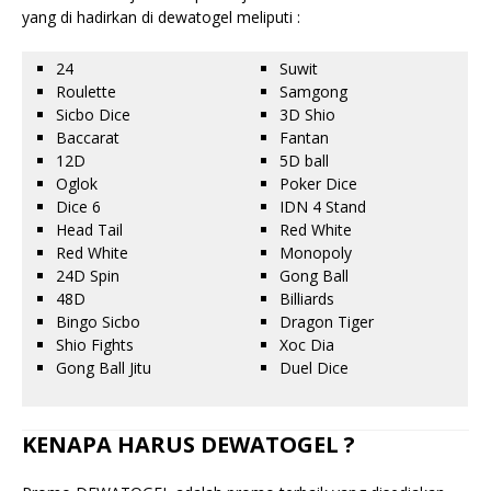
yang di hadirkan di dewatogel meliputi :
24
Suwit
Roulette
Samgong
Sicbo Dice
3D Shio
Baccarat
Fantan
12D
5D ball
Oglok
Poker Dice
Dice 6
IDN 4 Stand
Head Tail
Red White
Red White
Monopoly
24D Spin
Gong Ball
48D
Billiards
Bingo Sicbo
Dragon Tiger
Shio Fights
Xoc Dia
Gong Ball Jitu
Duel Dice
KENAPA HARUS DEWATOGEL ?