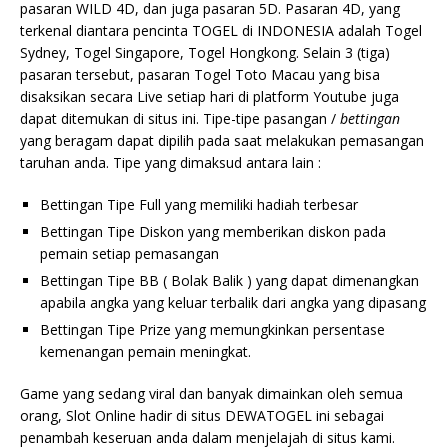
pasaran WILD 4D, dan juga pasaran 5D. Pasaran 4D, yang
terkenal diantara pencinta TOGEL di INDONESIA adalah Togel
Sydney, Togel Singapore, Togel Hongkong. Selain 3 (tiga)
pasaran tersebut, pasaran Togel Toto Macau yang bisa
disaksikan secara Live setiap hari di platform Youtube juga
dapat ditemukan di situs ini. Tipe-tipe pasangan /
bettingan
yang beragam dapat dipilih pada saat melakukan pemasangan
taruhan anda. Tipe yang dimaksud antara lain :
Bettingan Tipe Full yang memiliki hadiah terbesar
Bettingan Tipe Diskon yang memberikan diskon pada
pemain setiap pemasangan
Bettingan Tipe BB ( Bolak Balik ) yang dapat dimenangkan
apabila angka yang keluar terbalik dari angka yang dipasang
Bettingan Tipe Prize yang memungkinkan persentase
kemenangan pemain meningkat.
Game yang sedang viral dan banyak dimainkan oleh semua
orang, Slot Online hadir di situs DEWATOGEL ini sebagai
penambah keseruan anda dalam menjelajah di situs kami.