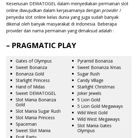
Keseriusan DEWATOGEL dalam menyediakan permainan slot
online diwujudkan dalam kerjasamanya dengan
provider
/
penyedia slot online kelas dunia yang juga sudah banyak
dikenal oleh banyak masyarakat di Indonesia. Beberapa
provider dan nama permainan yang dimaksud adalah :
– PRAGMATIC PLAY
Gates of Olympus
Pyramid Bonanza
Sweet Bonanza
Sweet Bonanza Xmas
Bonanza Gold
Sugar Rush
Starlight Princess
Candy Village
Hand of Midas
Starlight Christmas
Sweet DEWATOGEL
Joker Jewels
Slot Mania Bonanza
5 Lion Gold
Gold
5 Lion Gold Megaways
Slot Mania Sugar Rush
Wild West Gold
Slot Mania Princess
Wild West Megaways
Spaceman
Slot Mania Gates
Sweet Slot Mania
Olympus
Fruit Party