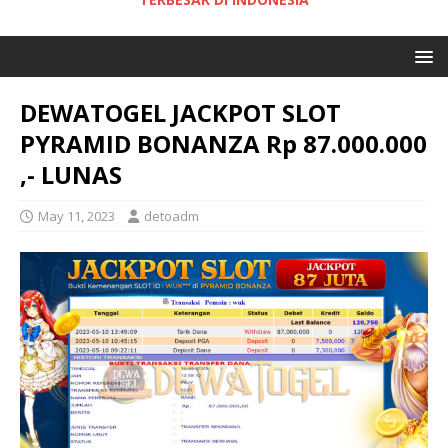
DEWATOGEL JACKPOT SLOT
PYRAMID BONANZA Rp 87.000.000
,- LUNAS
May 11, 2023
detoadm