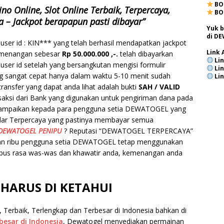
BO
no Online, Slot Online Terbaik, Terpercaya,
BO
a – Jackpot berapapun pasti dibayar”
Yuk b
di D
er id : KIN*** yang telah berhasil mendapatkan jackpot
Link 
emenangan sebesar
Rp 50.000.000 ,-.
telah dibayarkan
Lin
ser id setelah yang bersangkutan mengisi formulir
Lin
ng sangat cepat hanya dalam waktu 5-10 menit sudah
Lin
transfer yang dapat anda lihat adalah bukti
SAH / VALID
nsaksi dari Bank yang digunakan untuk pengiriman dana pada
mi sampaikan kepada para pengguna setia DEWATOGEL yang
ndar Terpercaya yang pastinya membayar semua
DEWATOGEL PENIPU
? Reputasi “DEWATOGEL TERPERCAYA”
usan ribu pengguna setia DEWATOGEL tetap menggunakan
. Hapus rasa was-was dan khawatir anda, kemenangan anda
HARUS DI KETAHUI
, Terbaik, Terlengkap dan Terbesar di Indonesia bahkan di
rbesar di Indonesia
, Dewatogel menyediakan permainan