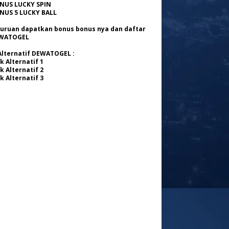
NUS LUCKY SPIN
NUS 5 LUCKY BALL
uruan dapatkan bonus bonus nya dan daftar
EWATOGEL
Alternatif
DEWATOGEL
:
k Alternatif 1
k Alternatif 2
k Alternatif 3