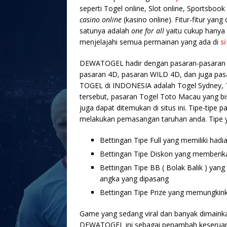
seperti Togel online, Slot online, Sportsboo
casino online
(kasino online). Fitur-fitur yan
satunya adalah
one for all
yaitu cukup hanya 
menjelajahi semua permainan yang ada di
s
DEWATOGEL hadir dengan pasaran-pasaran y
pasaran 4D, pasaran WILD 4D, dan juga pasa
TOGEL di INDONESIA adalah Togel Sydney, To
tersebut, pasaran Togel Toto Macau yang bis
juga dapat ditemukan di situs ini. Tipe-tipe 
melakukan pemasangan taruhan anda. Tipe ya
Bettingan Tipe Full yang memiliki hadi
Bettingan Tipe Diskon yang memberik
Bettingan Tipe BB ( Bolak Balik ) yang
angka yang dipasang
Bettingan Tipe Prize yang memungki
Game yang sedang viral dan banyak dimainkan
DEWATOGEL ini sebagai penambah keseruan a