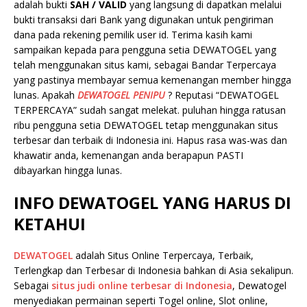
adalah bukti
SAH / VALID
yang langsung di dapatkan melalui
bukti transaksi dari Bank yang digunakan untuk pengiriman
dana pada rekening pemilik user id. Terima kasih kami
sampaikan kepada para pengguna setia DEWATOGEL yang
telah menggunakan situs kami, sebagai Bandar Terpercaya
yang pastinya membayar semua kemenangan member hingga
lunas. Apakah
DEWATOGEL PENIPU
? Reputasi “DEWATOGEL
TERPERCAYA” sudah sangat melekat. puluhan hingga ratusan
ribu pengguna setia DEWATOGEL tetap menggunakan situs
terbesar dan terbaik di Indonesia ini. Hapus rasa was-was dan
khawatir anda, kemenangan anda berapapun PASTI
dibayarkan hingga lunas.
INFO DEWATOGEL YANG HARUS DI
KETAHUI
DEWATOGEL
adalah Situs Online Terpercaya, Terbaik,
Terlengkap dan Terbesar di Indonesia bahkan di Asia sekalipun.
Sebagai
situs judi online terbesar di Indonesia
, Dewatogel
menyediakan permainan seperti Togel online, Slot online,