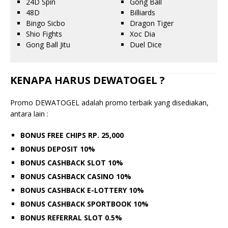
24D Spin
Gong Ball
48D
Billiards
Bingo Sicbo
Dragon Tiger
Shio Fights
Xoc Dia
Gong Ball Jitu
Duel Dice
KENAPA HARUS DEWATOGEL ?
Promo DEWATOGEL adalah promo terbaik yang disediakan,
antara lain :
BONUS FREE CHIPS RP. 25,000
BONUS DEPOSIT 10%
BONUS CASHBACK SLOT 10%
BONUS CASHBACK CASINO 10%
BONUS CASHBACK E-LOTTERY 10%
BONUS CASHBACK SPORTBOOK 10%
BONUS REFERRAL SLOT 0.5%