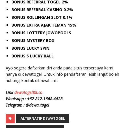
BONUS REFERRAL TOGEL 2%
BONUS REFERRAL CASINO 0.2%
BONUS ROLLINGAN SLOT 0.1%
BONUS EXTRA AJAK TEMAN 15%
BONUS LOTTERY JOWOPOOLS
BONUS MYSTERY BOX
BONUS LUCKY SPIN
BONUS 5 LUCKY BALL
Ayo segera daftarkan diri anda pada situs terpercaya kami
hanya di dewatogel. Untuk info pendaftaran lebih lanjut boleh
hubungi kontak dibawah ini :
Link
dewatogel88.co
Whatsapp : +62 812-1668-4428
Telegram : @dewa_togel
ALTERNATIF DEWATOGEL