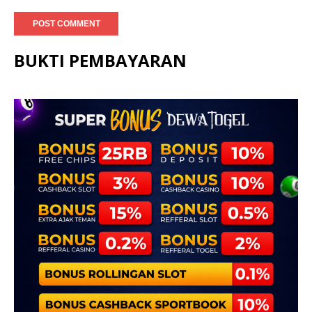
BUKTI PEMBAYARAN