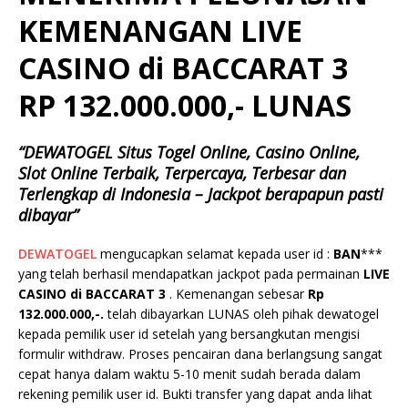
KEMENANGAN LIVE
CASINO di BACCARAT 3
RP 132.000.000,- LUNAS
“DEWATOGEL Situs Togel Online, Casino Online,
Slot Online Terbaik, Terpercaya, Terbesar dan
Terlengkap di Indonesia – Jackpot berapapun pasti
dibayar”
DEWATOGEL
mengucapkan selamat kepada user id :
BAN
***
yang telah berhasil mendapatkan jackpot pada permainan
LIVE
CASINO di BACCARAT 3
. Kemenangan sebesar
Rp
132.000.000,-.
telah dibayarkan LUNAS oleh pihak dewatogel
kepada pemilik user id setelah yang bersangkutan mengisi
formulir withdraw. Proses pencairan dana berlangsung sangat
cepat hanya dalam waktu 5-10 menit sudah berada dalam
rekening pemilik user id. Bukti transfer yang dapat anda lihat