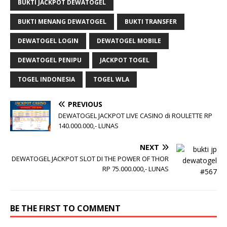
BUKTI JACKPOT DEWATOGEL
BUKTI MENANG DEWATOGEL
BUKTI TRANSFER
DEWATOGEL LOGIN
DEWATOGEL MOBILE
DEWATOGEL PENIPU
JACKPOT TOGEL
TOGEL INDONESIA
TOGEL WLA
PREVIOUS
DEWATOGEL JACKPOT LIVE CASINO di ROULETTE RP
140.000.000,- LUNAS
NEXT
DEWATOGEL JACKPOT SLOT DI THE POWER OF THOR
RP 75.000.000,- LUNAS
BE THE FIRST TO COMMENT