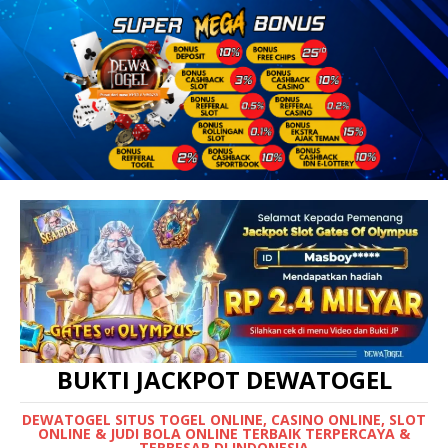
BUKTI JACKPOT DEWATOGEL
DEWATOGEL SITUS TOGEL ONLINE, CASINO ONLINE, SLOT
ONLINE & JUDI BOLA ONLINE TERBAIK TERPERCAYA &
TERBESAR DI INDONESIA