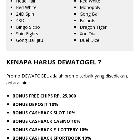
Head Tail
Red White
Red White
Monopoly
24D Spin
Gong Ball
48D
Billiards
Bingo Sicbo
Dragon Tiger
Shio Fights
Xoc Dia
Gong Ball Jitu
Duel Dice
KENAPA HARUS DEWATOGEL ?
Promo DEWATOGEL adalah promo terbaik yang disediakan,
antara lain :
BONUS FREE CHIPS RP. 25,000
BONUS DEPOSIT 10%
BONUS CASHBACK SLOT 10%
BONUS CASHBACK CASINO 10%
BONUS CASHBACK E-LOTTERY 10%
BONUS CASHBACK SPORTBOOK 10%