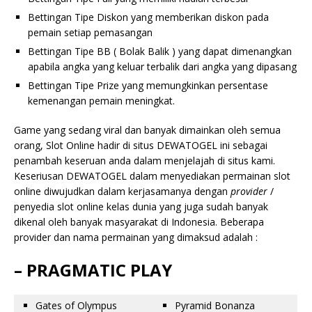
Bettingan Tipe Diskon yang memberikan diskon pada
pemain setiap pemasangan
Bettingan Tipe BB ( Bolak Balik ) yang dapat dimenangkan
apabila angka yang keluar terbalik dari angka yang dipasang
Bettingan Tipe Prize yang memungkinkan persentase
kemenangan pemain meningkat.
Game yang sedang viral dan banyak dimainkan oleh semua
orang, Slot Online hadir di situs DEWATOGEL ini sebagai
penambah keseruan anda dalam menjelajah di situs kami.
Keseriusan DEWATOGEL dalam menyediakan permainan slot
online diwujudkan dalam kerjasamanya dengan
provider
/
penyedia slot online kelas dunia yang juga sudah banyak
dikenal oleh banyak masyarakat di Indonesia. Beberapa
provider dan nama permainan yang dimaksud adalah :
– PRAGMATIC PLAY
Gates of Olympus
Pyramid Bonanza