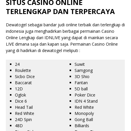
SITUS CASINO ONLINE
TERLENGKAP DAN TERPERCAYA
Dewatogel sebagai bandar judi online terbaik dan terlengkap di
indonesia juga menghadirkan berbagai permainan Casino
Online Lengkap dari IDNLIVE yang dapat di mainkan secara
LIVE dimana saja dan kapan saja. Permainan Casino Online
yang di hadirkan di dewatogel meliputi :
24
Suwit
Roulette
Samgong
Sicbo Dice
3D Shio
Baccarat
Fantan
12D
5D ball
Oglok
Poker Dice
Dice 6
IDN 4 Stand
Head Tail
Red White
Red White
Monopoly
24D Spin
Gong Ball
48D
Billiards