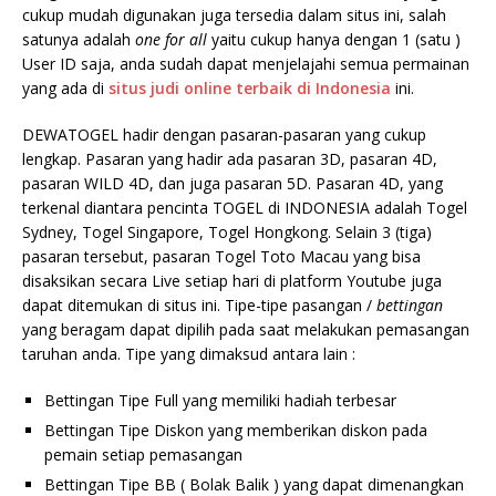
cukup mudah digunakan juga tersedia dalam situs ini, salah
satunya adalah
one for all
yaitu cukup hanya dengan 1 (satu )
User ID saja, anda sudah dapat menjelajahi semua permainan
yang ada di
situs judi online terbaik di Indonesia
ini.
DEWATOGEL hadir dengan pasaran-pasaran yang cukup
lengkap. Pasaran yang hadir ada pasaran 3D, pasaran 4D,
pasaran WILD 4D, dan juga pasaran 5D. Pasaran 4D, yang
terkenal diantara pencinta TOGEL di INDONESIA adalah Togel
Sydney, Togel Singapore, Togel Hongkong. Selain 3 (tiga)
pasaran tersebut, pasaran Togel Toto Macau yang bisa
disaksikan secara Live setiap hari di platform Youtube juga
dapat ditemukan di situs ini. Tipe-tipe pasangan /
bettingan
yang beragam dapat dipilih pada saat melakukan pemasangan
taruhan anda. Tipe yang dimaksud antara lain :
Bettingan Tipe Full yang memiliki hadiah terbesar
Bettingan Tipe Diskon yang memberikan diskon pada
pemain setiap pemasangan
Bettingan Tipe BB ( Bolak Balik ) yang dapat dimenangkan