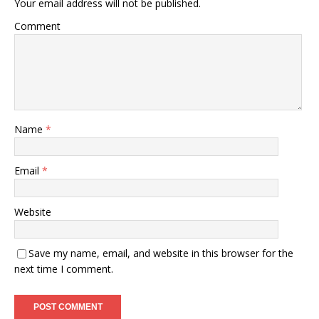
Your email address will not be published.
Comment
Name
*
Email
*
Website
Save my name, email, and website in this browser for the
next time I comment.