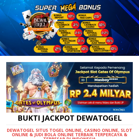
BUKTI JACKPOT DEWATOGEL
DEWATOGEL SITUS TOGEL ONLINE, CASINO ONLINE, SLOT
ONLINE & JUDI BOLA ONLINE TERBAIK TERPERCAYA &
TERBESAR DI INDONESIA