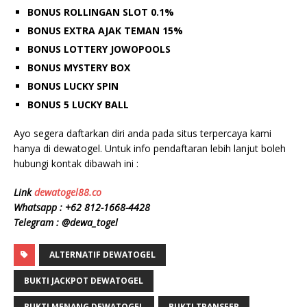
BONUS ROLLINGAN SLOT 0.1%
BONUS EXTRA AJAK TEMAN 15%
BONUS LOTTERY JOWOPOOLS
BONUS MYSTERY BOX
BONUS LUCKY SPIN
BONUS 5 LUCKY BALL
Ayo segera daftarkan diri anda pada situs terpercaya kami
hanya di dewatogel. Untuk info pendaftaran lebih lanjut boleh
hubungi kontak dibawah ini :
Link
dewatogel88.co
Whatsapp : +62 812-1668-4428
Telegram : @dewa_togel
ALTERNATIF DEWATOGEL
BUKTI JACKPOT DEWATOGEL
BUKTI MENANG DEWATOGEL
BUKTI TRANSFER