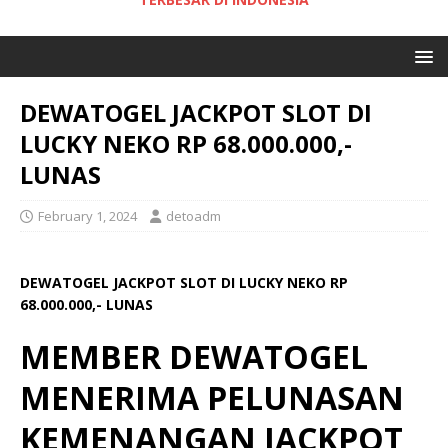
DEWATOGEL JACKPOT SLOT DI
LUCKY NEKO RP 68.000.000,-
LUNAS
February 1, 2024
detoadm
DEWATOGEL JACKPOT SLOT DI LUCKY NEKO RP
68.000.000,- LUNAS
MEMBER DEWATOGEL
MENERIMA PELUNASAN
KEMENANGAN JACKPOT