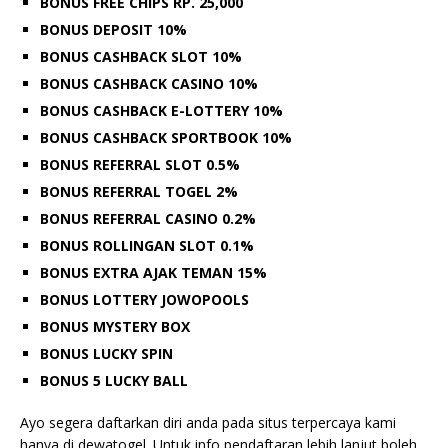
BONUS FREE CHIPS RP. 25,000
BONUS DEPOSIT 10%
BONUS CASHBACK SLOT 10%
BONUS CASHBACK CASINO 10%
BONUS CASHBACK E-LOTTERY 10%
BONUS CASHBACK SPORTBOOK 10%
BONUS REFERRAL SLOT 0.5%
BONUS REFERRAL TOGEL 2%
BONUS REFERRAL CASINO 0.2%
BONUS ROLLINGAN SLOT 0.1%
BONUS EXTRA AJAK TEMAN 15%
BONUS LOTTERY JOWOPOOLS
BONUS MYSTERY BOX
BONUS LUCKY SPIN
BONUS 5 LUCKY BALL
Ayo segera daftarkan diri anda pada situs terpercaya kami
hanya di dewatogel. Untuk info pendaftaran lebih lanjut boleh