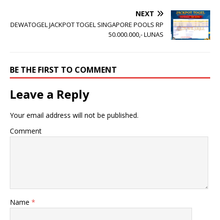
NEXT
DEWATOGEL JACKPOT TOGEL SINGAPORE POOLS RP
50.000.000,- LUNAS
BE THE FIRST TO COMMENT
Leave a Reply
Your email address will not be published.
Comment
Name
*