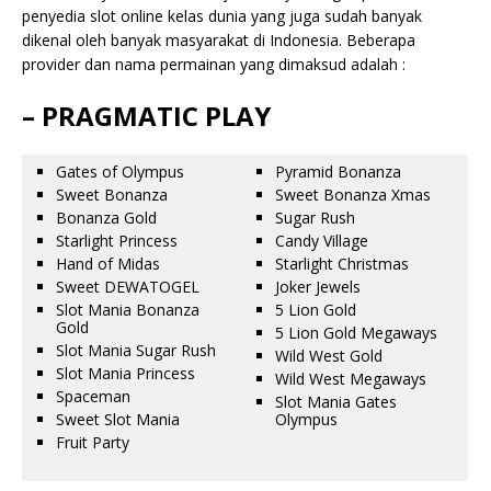
penyedia slot online kelas dunia yang juga sudah banyak
dikenal oleh banyak masyarakat di Indonesia. Beberapa
provider dan nama permainan yang dimaksud adalah :
– PRAGMATIC PLAY
Gates of Olympus
Pyramid Bonanza
Sweet Bonanza
Sweet Bonanza Xmas
Bonanza Gold
Sugar Rush
Starlight Princess
Candy Village
Hand of Midas
Starlight Christmas
Sweet DEWATOGEL
Joker Jewels
Slot Mania Bonanza
5 Lion Gold
Gold
5 Lion Gold Megaways
Slot Mania Sugar Rush
Wild West Gold
Slot Mania Princess
Wild West Megaways
Spaceman
Slot Mania Gates
Sweet Slot Mania
Olympus
Fruit Party