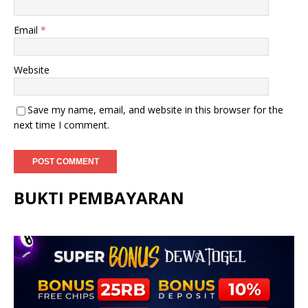
Email
*
Website
Save my name, email, and website in this browser for the
next time I comment.
BUKTI PEMBAYARAN