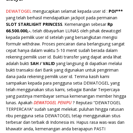
DEWATOGEL
mengucapkan selamat kepada user id :
POI***
yang telah berhasil mendapatkan jackpot pada permainan
SLOT STARLIGHT PRINCESS
. Kemenangan sebesar
Rp
66.500.000,-.
telah dibayarkan LUNAS oleh pihak dewatogel
kepada pemilik user id setelah yang bersangkutan mengisi
formulir withdraw. Proses pencairan dana berlangsung sangat
cepat hanya dalam waktu 5-10 menit sudah berada dalam
rekening pemilik user id. Bukti transfer yang dapat anda lihat
adalah bukti
SAH / VALID
yang langsung di dapatkan melalui
bukti transaksi dari Bank yang digunakan untuk pengiriman
dana pada rekening pemilik user id. Terima kasih kami
sampaikan kepada para pengguna setia DEWATOGEL yang
telah menggunakan situs kami, sebagai Bandar Terpercaya
yang pastinya membayar semua kemenangan member hingga
lunas. Apakah
DEWATOGEL PENIPU
? Reputasi “DEWATOGEL
TERPERCAYA” sudah sangat melekat. puluhan hingga ratusan
ribu pengguna setia DEWATOGEL tetap menggunakan situs
terbesar dan terbaik di Indonesia ini. Hapus rasa was-was dan
khawatir anda, kemenangan anda berapapun PASTI