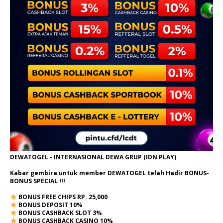
DEWATOGEL - INTERNASIONAL DEWA GRUP (IDN PLAY)
Kabar gembira untuk member DEWATOGEL telah Hadir
BONUS-
BONUS SPECIAL
!!!
BONUS FREE CHIPS RP. 25,000
BONUS DEPOSIT 10%
BONUS CASHBACK SLOT 3%
BONUS CASHBACK CASINO 10%