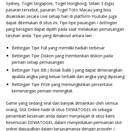
Sydney, Togel Singapore, Togel Hongkong. Selain 3 (tiga)
pasaran tersebut, pasaran Togel Toto Macau yang bisa
disaksikan secara Live setiap hari di platform Youtube juga
dapat ditemukan di situs ini. Tipe-tipe pasangan /
bettingan
yang beragam dapat dipilih pada saat melakukan pemasangan
taruhan anda. Tipe yang dimaksud antara lain :
Bettingan Tipe Full yang memiliki hadiah terbesar
Bettingan Tipe Diskon yang memberikan diskon pada
pemain setiap pemasangan
Bettingan Tipe BB ( Bolak Balik ) yang dapat dimenangkan
apabila angka yang keluar terbalik dari angka yang dipasang
Bettingan Tipe Prize yang memungkinkan persentase
kemenangan pemain meningkat.
Game yang sedang viral dan banyak dimainkan oleh semua
orang, Slot Online hadir di situs DEWATOGEL ini sebagai
penambah keseruan anda dalam menjelajah di situs kami.
Keseriusan DEWATOGEL dalam menyediakan permainan slot
online diwujudkan dalam kerjasamanya dengan
provider
/