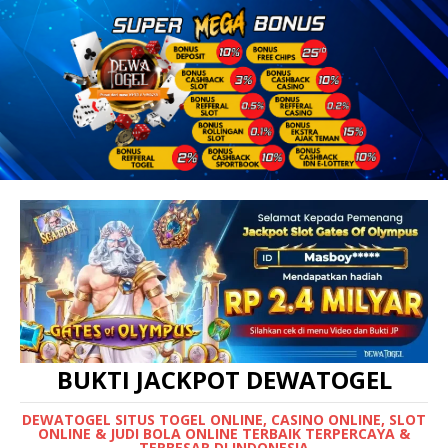
BUKTI JACKPOT DEWATOGEL
DEWATOGEL SITUS TOGEL ONLINE, CASINO ONLINE, SLOT
ONLINE & JUDI BOLA ONLINE TERBAIK TERPERCAYA &
TERBESAR DI INDONESIA