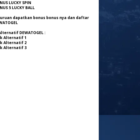
NUS LUCKY SPIN
NUS 5 LUCKY BALL
uruan dapatkan bonus bonus nya dan daftar
EWATOGEL
Alternatif
DEWATOGEL
:
k Alternatif 1
k Alternatif 2
k Alternatif 3