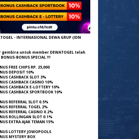
TOGEL - INTERNASIONAL DEWA GRUP (IDN
r gembira untuk member DEWATOGEL telah
r
BONUS-BONUS SPECIAL
!!!
US FREE CHIPS RP. 25,000
NUS DEPOSIT 10%
NUS CASHBACK SLOT 3%
NUS CASHBACK CASINO 10%
NUS CASHBACK E-LOTTERY 10%
NUS CASHBACK SPORTBOOK 10%
NUS REFERRAL SLOT 0.5%
NUS REFERRAL TOGEL 2%
NUS REFERRAL CASINO 0.2%
NUS ROLLINGAN SLOT 0.1%
NUS EXTRA AJAK TEMAN 15%
NUS LOTTERY JOWOPOOLS
NUS MYSTERY BOX