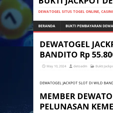
BUKTI JACKPOT D
DEWATOGEL SITUS TOGEL ONLINE, CASINO
BERANDA
BUKTI PEMBAYARAN DEW
DEWATOGEL JACKP
BANDITO Rp 55.80
May 10, 2024
detoadm
Bukti Jack
DEWATOGEL JACKPOT SLOT DI WILD BANDI
MEMBER DEWATO
PELUNASAN KEME