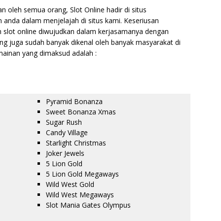
 oleh semua orang, Slot Online hadir di situs
nda dalam menjelajah di situs kami. Keseriusan
lot online diwujudkan dalam kerjasamanya dengan
yang juga sudah banyak dikenal oleh banyak masyarakat di
mainan yang dimaksud adalah :
Pyramid Bonanza
Sweet Bonanza Xmas
Sugar Rush
Candy Village
Starlight Christmas
Joker Jewels
5 Lion Gold
5 Lion Gold Megaways
Wild West Gold
Wild West Megaways
Slot Mania Gates Olympus