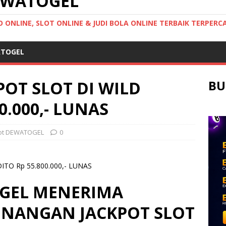
EWATOGEL
 ONLINE, SLOT ONLINE & JUDI BOLA ONLINE TERBAIK TERPERCA
ATOGEL
OT SLOT DI WILD
BU
0.000,- LUNAS
pot DEWATOGEL
0
TO Rp 55.800.000,- LUNAS
GEL MENERIMA
NANGAN JACKPOT SLOT