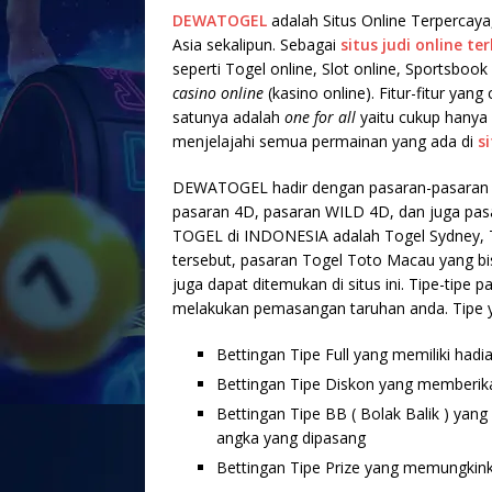
DEWATOGEL
adalah Situs Online Terpercaya
Asia sekalipun. Sebagai
situs judi online te
seperti Togel online, Slot online, Sportsboo
casino online
(kasino online). Fitur-fitur yan
satunya adalah
one for all
yaitu cukup hanya 
menjelajahi semua permainan yang ada di
s
DEWATOGEL hadir dengan pasaran-pasaran y
pasaran 4D, pasaran WILD 4D, dan juga pasa
TOGEL di INDONESIA adalah Togel Sydney, To
tersebut, pasaran Togel Toto Macau yang bis
juga dapat ditemukan di situs ini. Tipe-tipe 
melakukan pemasangan taruhan anda. Tipe ya
Bettingan Tipe Full yang memiliki hadi
Bettingan Tipe Diskon yang memberik
Bettingan Tipe BB ( Bolak Balik ) yang
angka yang dipasang
Bettingan Tipe Prize yang memungki