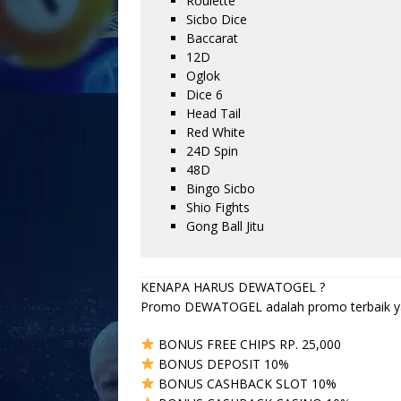
Roulette
Sicbo Dice
Baccarat
12D
Oglok
Dice 6
Head Tail
Red White
24D Spin
48D
Bingo Sicbo
Shio Fights
Gong Ball Jitu
KENAPA HARUS DEWATOGEL ?
Promo DEWATOGEL adalah promo terbaik yang
BONUS FREE CHIPS RP. 25,000
BONUS DEPOSIT 10%
BONUS CASHBACK SLOT 10%