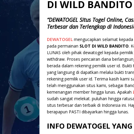
DI WILD BANDITO 
“DEWATOGEL Situs Togel Online, Casi
Terbesar dan Terlengkap di Indonesi
DEWATOGEL
mengucapkan selamat kepada u
pada permainan
SLOT DI WILD BANDITO
.
K
LUNAS oleh pihak dewatogel kepada pemilik u
withdraw. Proses pencairan dana berlangsu
berada dalam rekening pemilik user id. Bukti 
yang langsung di dapatkan melalui bukti tra
rekening pemilik user id. Terima kasih ka
telah menggunakan situs kami, sebagai Ba
kemenangan member hingga lunas. Apakah
sudah sangat melekat. puluhan hingga rat
situs terbesar dan terbaik di Indonesia ini
berapapun PASTI dibayarkan hingga lunas.
INFO DEWATOGEL YANG 