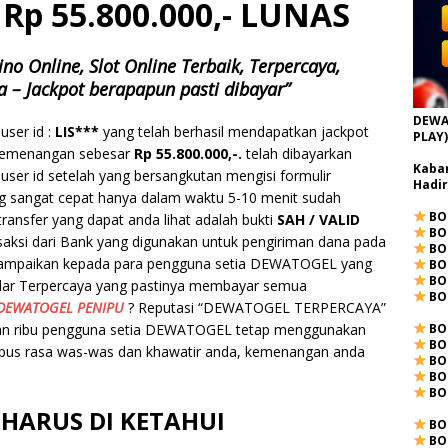
Rp 55.800.000,- LUNAS
no Online, Slot Online Terbaik, Terpercaya,
a – Jackpot berapapun pasti dibayar”
DEWA
ser id :
LIS***
yang telah berhasil mendapatkan jackpot
PLAY)
emenangan sebesar
Rp
55.800.000
,-.
telah dibayarkan
Kaba
ser id setelah yang bersangkutan mengisi formulir
Hadi
ng sangat cepat hanya dalam waktu 5-10 menit sudah
BON
transfer yang dapat anda lihat adalah bukti
SAH / VALID
BO
nsaksi dari Bank yang digunakan untuk pengiriman dana pada
BO
mi sampaikan kepada para pengguna setia DEWATOGEL yang
BO
BO
ndar Terpercaya yang pastinya membayar semua
BO
DEWATOGEL PENIPU
? Reputasi “DEWATOGEL TERPERCAYA”
usan ribu pengguna setia DEWATOGEL tetap menggunakan
BO
BO
. Hapus rasa was-was dan khawatir anda, kemenangan anda
BO
BO
BO
HARUS DI KETAHUI
BO
BO