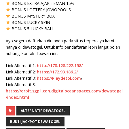
BONUS EXTRA AJAK TEMAN 15%
BONUS LOTTERY JOWOPOOLS
BONUS MYSTERY BOX
BONUS LUCKY SPIN
BONUS 5 LUCKY BALL
Ayo segera daftarkan diri anda pada situs terpercaya kami
hanya di dewatogel. Untuk info pendaftaran lebih lanjut boleh
hubungi kontak dibawah ini :
Link Alternatif 1:
http://178.128.222.158/
Link Alternatif 2:
https://172.93.186.2/
Link Alternatif 3:
https://
Playdetol.com
/
Link Alternatif 3:
https://orbit.sgp1.cdn.digitaloceanspaces.com/dewatogel
/index.html
ALTERNATIF DEWATOGEL
BUKTI JACKPOT DEWATOGEL