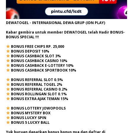
DEWATOGEL - INTERNASIONAL DEWA GRUP (IDN PLAY)
Kabar gembira untuk member DEWATOGEL telah Hadir
BONUS-
BONUS SPECIAL
!!!
BONUS FREE CHIPS RP. 25,000
BONUS DEPOSIT 10%
BONUS CASHBACK SLOT 3%
BONUS CASHBACK CASINO 10%
BONUS CASHBACK E-LOTTERY 10%
BONUS CASHBACK SPORTBOOK 10%
BONUS REFERRAL SLOT 0.5%
BONUS REFERRAL TOGEL 2%
BONUS REFERRAL CASINO 0.2%
BONUS ROLLINGAN SLOT 0.1%
BONUS EXTRA AJAK TEMAN 15%
BONUS LOTTERY JOWOPOOLS
BONUS MYSTERY BOX
BONUS LUCKY SPIN
BONUS 5 LUCKY BALL
Yuk buruan dapatkan bonus bonus nya dan daftar di