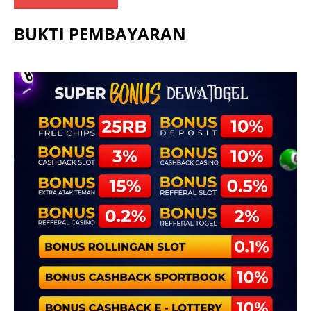
BUKTI PEMBAYARAN