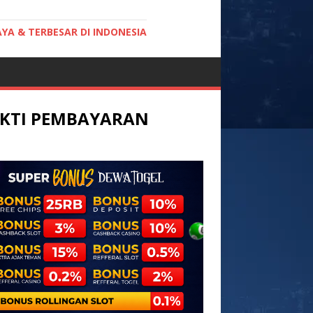
YA & TERBESAR DI INDONESIA
KTI PEMBAYARAN