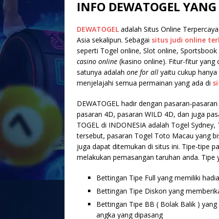
INFO DEWATOGEL YANG 
DEWATOGEL
adalah Situs Online Terpercaya
Asia sekalipun. Sebagai
situs judi online te
seperti Togel online, Slot online, Sportsboo
casino online
(kasino online). Fitur-fitur yan
satunya adalah
one for all
yaitu cukup hanya 
menjelajahi semua permainan yang ada di
s
DEWATOGEL hadir dengan pasaran-pasaran y
pasaran 4D, pasaran WILD 4D, dan juga pasa
TOGEL di INDONESIA adalah Togel Sydney, To
tersebut, pasaran Togel Toto Macau yang bis
juga dapat ditemukan di situs ini. Tipe-tipe 
melakukan pemasangan taruhan anda. Tipe ya
Bettingan Tipe Full yang memiliki hadi
Bettingan Tipe Diskon yang memberik
Bettingan Tipe BB ( Bolak Balik ) yang
angka yang dipasang