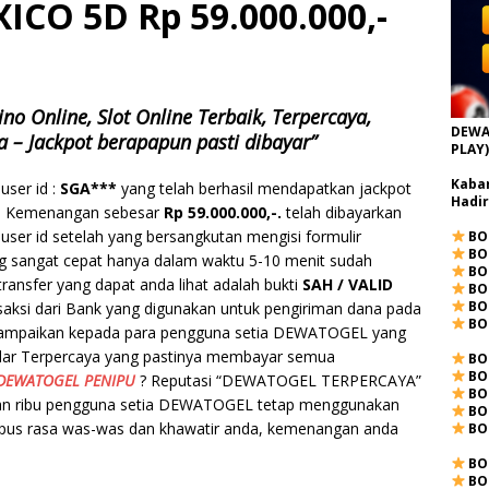
ICO 5D Rp 59.000.000,-
no Online, Slot Online Terbaik, Terpercaya,
DEWA
a – Jackpot berapapun pasti dibayar”
PLAY)
Kaba
ser id :
SGA***
yang telah berhasil mendapatkan jackpot
Hadi
.
Kemenangan sebesar
Rp
59.000.000
,-.
telah dibayarkan
ser id setelah yang bersangkutan mengisi formulir
BON
BO
ng sangat cepat hanya dalam waktu 5-10 menit sudah
BO
transfer yang dapat anda lihat adalah bukti
SAH / VALID
BO
BO
nsaksi dari Bank yang digunakan untuk pengiriman dana pada
BO
mi sampaikan kepada para pengguna setia DEWATOGEL yang
ndar Terpercaya yang pastinya membayar semua
BO
BO
DEWATOGEL PENIPU
? Reputasi “DEWATOGEL TERPERCAYA”
BO
usan ribu pengguna setia DEWATOGEL tetap menggunakan
BO
. Hapus rasa was-was dan khawatir anda, kemenangan anda
BO
BO
BO