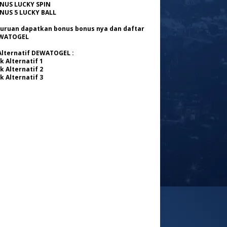
NUS LUCKY SPIN
NUS 5 LUCKY BALL
uruan dapatkan bonus bonus nya dan daftar
EWATOGEL
Alternatif
DEWATOGEL
:
k Alternatif 1
k Alternatif 2
k Alternatif 3