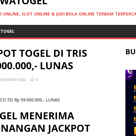
EWATOGEL
 ONLINE, SLOT ONLINE & JUDI BOLA ONLINE TERBAIK TERPERCA
ATOGEL
OT TOGEL DI TRIS
BU
000.000,- LUNAS
pot DEWATOGEL
0
O 5D Rp 59.000.000,- LUNAS
GEL MENERIMA
ENANGAN JACKPOT