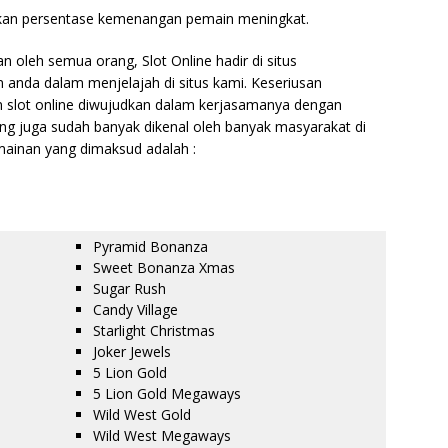
nkan persentase kemenangan pemain meningkat.
 oleh semua orang, Slot Online hadir di situs
nda dalam menjelajah di situs kami. Keseriusan
lot online diwujudkan dalam kerjasamanya dengan
yang juga sudah banyak dikenal oleh banyak masyarakat di
mainan yang dimaksud adalah :
Pyramid Bonanza
Sweet Bonanza Xmas
Sugar Rush
Candy Village
Starlight Christmas
Joker Jewels
5 Lion Gold
5 Lion Gold Megaways
Wild West Gold
Wild West Megaways