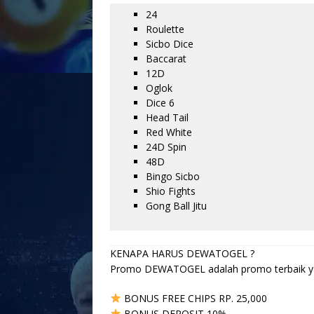
24
Roulette
Sicbo Dice
Baccarat
12D
Oglok
Dice 6
Head Tail
Red White
24D Spin
48D
Bingo Sicbo
Shio Fights
Gong Ball Jitu
KENAPA HARUS DEWATOGEL ?
Promo DEWATOGEL adalah promo terbaik yang
BONUS FREE CHIPS RP. 25,000
BONUS DEPOSIT 10%