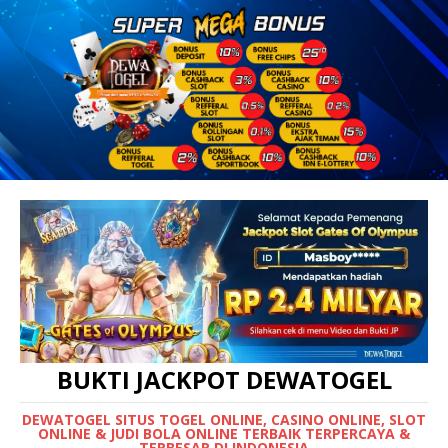
BUKTI JACKPOT DEWATOGEL
DEWATOGEL SITUS TOGEL ONLINE, CASINO ONLINE, SLOT
ONLINE & JUDI BOLA ONLINE TERBAIK TERPERCAYA &
TERBESAR DI INDONESIA