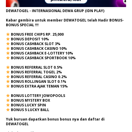
DEWATOGEL - INTERNASIONAL DEWA GRUP (IDN PLAY)
Kabar gembira untuk member DEWATOGEL telah Hadir
BONUS-
BONUS SPECIAL
!!!
BONUS FREE CHIPS RP. 25,000
BONUS DEPOSIT 10%
BONUS CASHBACK SLOT 3%
BONUS CASHBACK CASINO 10%
BONUS CASHBACK E-LOTTERY 10%
BONUS CASHBACK SPORTBOOK 10%
BONUS REFERRAL SLOT 0.5%
BONUS REFERRAL TOGEL 2%
BONUS REFERRAL CASINO 0.2%
BONUS ROLLINGAN SLOT 0.1%
BONUS EXTRA AJAK TEMAN 15%
BONUS LOTTERY JOWOPOOLS
BONUS MYSTERY BOX
BONUS LUCKY SPIN
BONUS 5 LUCKY BALL
Yuk buruan dapatkan bonus bonus nya dan daftar di
DEWATOGEL