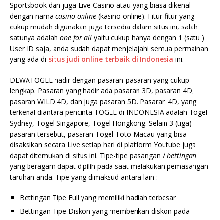
Sportsbook dan juga Live Casino atau yang biasa dikenal
dengan nama
casino online
(kasino online). Fitur-fitur yang
cukup mudah digunakan juga tersedia dalam situs ini, salah
satunya adalah
one for all
yaitu cukup hanya dengan 1 (satu )
User ID saja, anda sudah dapat menjelajahi semua permainan
yang ada di
situs judi
online terbaik di Indonesia
ini.
DEWATOGEL hadir dengan pasaran-pasaran yang cukup
lengkap. Pasaran yang hadir ada pasaran 3D, pasaran 4D,
pasaran WILD 4D, dan juga pasaran 5D. Pasaran 4D, yang
terkenal diantara pencinta TOGEL di INDONESIA adalah Togel
Sydney, Togel Singapore, Togel Hongkong. Selain 3 (tiga)
pasaran tersebut, pasaran Togel Toto Macau yang bisa
disaksikan secara Live setiap hari di platform Youtube juga
dapat ditemukan di situs ini. Tipe-tipe pasangan /
bettingan
yang beragam dapat dipilih pada saat melakukan pemasangan
taruhan anda. Tipe yang dimaksud antara lain :
Bettingan Tipe Full yang memiliki hadiah terbesar
Bettingan Tipe Diskon yang memberikan diskon pada