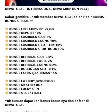
DEWATOGEL - INTERNASIONAL DEWA GRUP (IDN PLAY)
Kabar gembira untuk member DEWATOGEL telah Hadir
BONUS-
BONUS SPECIAL
!!!
BONUS FREE CHIPS RP. 25,000
BONUS DEPOSIT 10%
BONUS CASHBACK SLOT 3%
BONUS CASHBACK CASINO 10%
BONUS CASHBACK E-LOTTERY 10%
BONUS CASHBACK SPORTBOOK 10%
BONUS REFERRAL SLOT 0.5%
BONUS REFERRAL TOGEL 2%
BONUS REFERRAL CASINO 0.2%
BONUS ROLLINGAN SLOT 0.1%
BONUS EXTRA AJAK TEMAN 15%
BONUS LOTTERY JOWOPOOLS
BONUS MYSTERY BOX
BONUS LUCKY SPIN
BONUS 5 LUCKY BALL
Yuk buruan dapatkan bonus bonus nya dan daftar di
DEWATOGEL