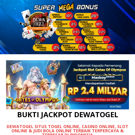
BUKTI JACKPOT DEWATOGEL
DEWATOGEL SITUS TOGEL ONLINE, CASINO ONLINE, SLOT
ONLINE & JUDI BOLA ONLINE TERBAIK TERPERCAYA &
TERBESAR DI INDONESIA