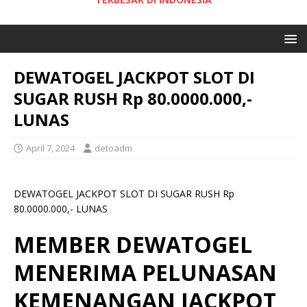
DEWATOGEL JACKPOT SLOT DI
SUGAR RUSH Rp 80.0000.000,-
LUNAS
April 7, 2024
detoadm
DEWATOGEL JACKPOT SLOT DI SUGAR RUSH Rp
80.0000.000,- LUNAS
MEMBER DEWATOGEL
MENERIMA PELUNASAN
KEMENANGAN JACKPOT