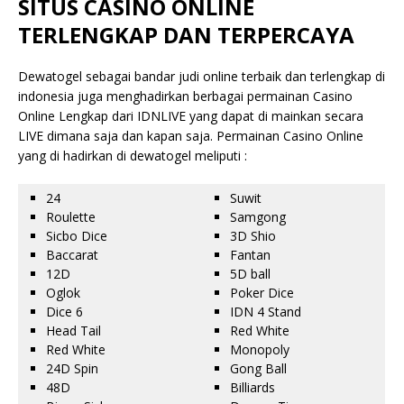
SITUS CASINO ONLINE
TERLENGKAP DAN TERPERCAYA
Dewatogel sebagai bandar judi online terbaik dan terlengkap di
indonesia juga menghadirkan berbagai permainan Casino
Online Lengkap dari IDNLIVE yang dapat di mainkan secara
LIVE dimana saja dan kapan saja. Permainan Casino Online
yang di hadirkan di dewatogel meliputi :
24
Suwit
Roulette
Samgong
Sicbo Dice
3D Shio
Baccarat
Fantan
12D
5D ball
Oglok
Poker Dice
Dice 6
IDN 4 Stand
Head Tail
Red White
Red White
Monopoly
24D Spin
Gong Ball
48D
Billiards