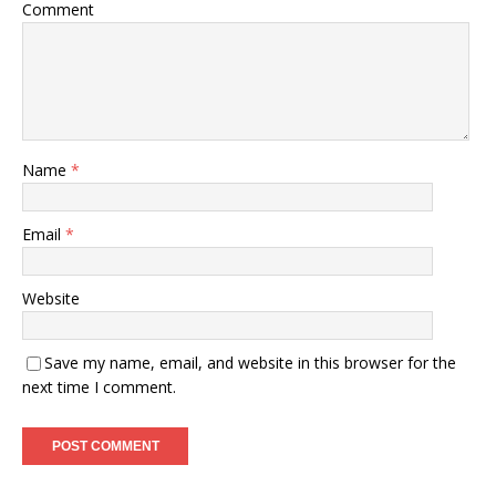
Comment
Name
*
Email
*
Website
Save my name, email, and website in this browser for the
next time I comment.