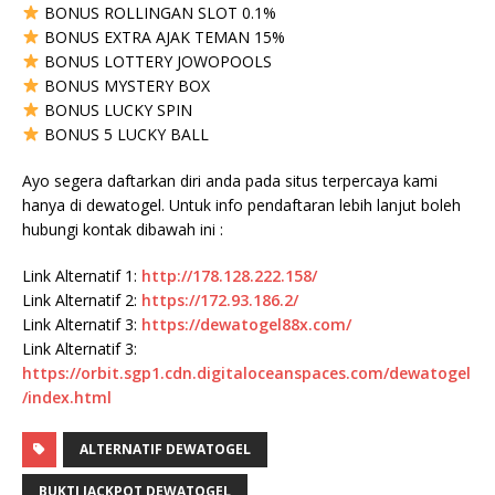
BONUS ROLLINGAN SLOT 0.1%
BONUS EXTRA AJAK TEMAN 15%
BONUS LOTTERY JOWOPOOLS
BONUS MYSTERY BOX
BONUS LUCKY SPIN
BONUS 5 LUCKY BALL
Ayo segera daftarkan diri anda pada situs terpercaya kami
hanya di dewatogel. Untuk info pendaftaran lebih lanjut boleh
hubungi kontak dibawah ini :
Link Alternatif 1:
http://178.128.222.158/
Link Alternatif 2:
https://172.93.186.2/
Link Alternatif 3:
https://dewatogel88x.com/
Link Alternatif 3:
https://orbit.sgp1.cdn.digitaloceanspaces.com/dewatogel
/index.html
ALTERNATIF DEWATOGEL
BUKTI JACKPOT DEWATOGEL