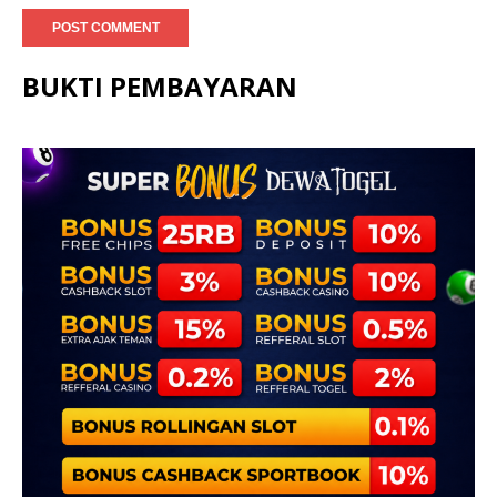
BUKTI PEMBAYARAN