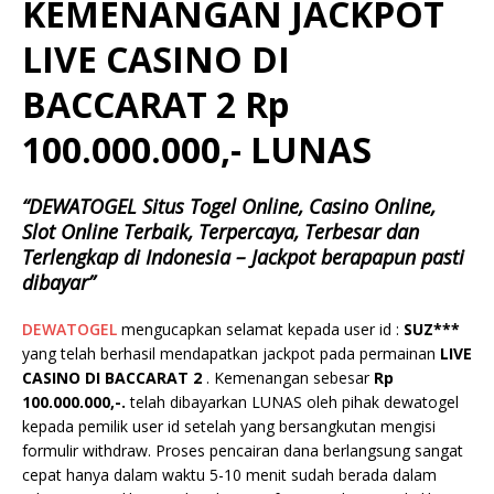
KEMENANGAN JACKPOT
LIVE CASINO DI
BACCARAT 2 Rp
100.000.000,- LUNAS
“DEWATOGEL Situs Togel Online, Casino Online,
Slot Online Terbaik, Terpercaya, Terbesar dan
Terlengkap di Indonesia – Jackpot berapapun pasti
dibayar”
DEWATOGEL
mengucapkan selamat kepada user id :
SUZ***
yang telah berhasil mendapatkan jackpot pada permainan
LIVE
CASINO DI BACCARAT 2
. Kemenangan sebesar
Rp
100.000.000,-.
telah dibayarkan LUNAS oleh pihak dewatogel
kepada pemilik user id setelah yang bersangkutan mengisi
formulir withdraw. Proses pencairan dana berlangsung sangat
cepat hanya dalam waktu 5-10 menit sudah berada dalam