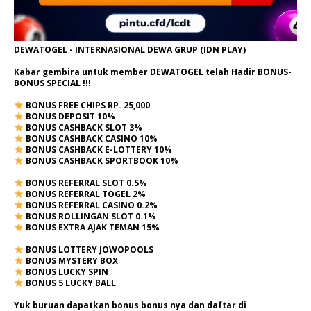
DEWATOGEL - INTERNASIONAL DEWA GRUP (IDN PLAY)
Kabar gembira untuk member DEWATOGEL telah Hadir
BONUS-
BONUS SPECIAL
!!!
BONUS FREE CHIPS RP. 25,000
BONUS DEPOSIT 10%
BONUS CASHBACK SLOT 3%
BONUS CASHBACK CASINO 10%
BONUS CASHBACK E-LOTTERY 10%
BONUS CASHBACK SPORTBOOK 10%
BONUS REFERRAL SLOT 0.5%
BONUS REFERRAL TOGEL 2%
BONUS REFERRAL CASINO 0.2%
BONUS ROLLINGAN SLOT 0.1%
BONUS EXTRA AJAK TEMAN 15%
BONUS LOTTERY JOWOPOOLS
BONUS MYSTERY BOX
BONUS LUCKY SPIN
BONUS 5 LUCKY BALL
Yuk buruan dapatkan bonus bonus nya dan daftar di