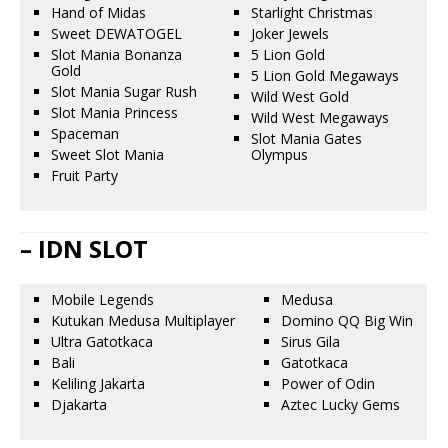
Hand of Midas
Starlight Christmas
Sweet DEWATOGEL
Joker Jewels
Slot Mania Bonanza
5 Lion Gold
Gold
5 Lion Gold Megaways
Slot Mania Sugar Rush
Wild West Gold
Slot Mania Princess
Wild West Megaways
Spaceman
Slot Mania Gates
Sweet Slot Mania
Olympus
Fruit Party
– IDN SLOT
Mobile Legends
Medusa
Kutukan Medusa Multiplayer
Domino QQ Big Win
Ultra Gatotkaca
Sirus Gila
Bali
Gatotkaca
Keliling Jakarta
Power of Odin
Djakarta
Aztec Lucky Gems