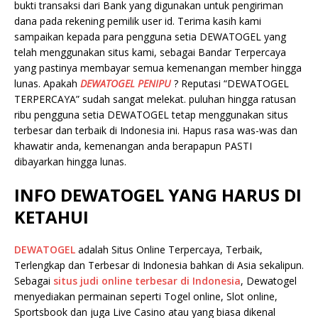
bukti transaksi dari Bank yang digunakan untuk pengiriman
dana pada rekening pemilik user id. Terima kasih kami
sampaikan kepada para pengguna setia DEWATOGEL yang
telah menggunakan situs kami, sebagai Bandar Terpercaya
yang pastinya membayar semua kemenangan member hingga
lunas. Apakah
DEWATOGEL PENIPU
? Reputasi “DEWATOGEL
TERPERCAYA” sudah sangat melekat. puluhan hingga ratusan
ribu pengguna setia DEWATOGEL tetap menggunakan situs
terbesar dan terbaik di Indonesia ini. Hapus rasa was-was dan
khawatir anda, kemenangan anda berapapun PASTI
dibayarkan hingga lunas.
INFO DEWATOGEL YANG HARUS DI
KETAHUI
DEWATOGEL
adalah Situs Online Terpercaya, Terbaik,
Terlengkap dan Terbesar di Indonesia bahkan di Asia sekalipun.
Sebagai
situs judi online terbesar di Indonesia
, Dewatogel
menyediakan permainan seperti Togel online, Slot online,
Sportsbook dan juga Live Casino atau yang biasa dikenal