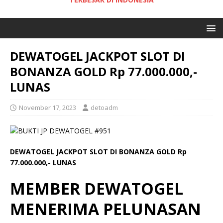
DEWATOGEL JACKPOT SLOT DI
BONANZA GOLD Rp 77.000.000,-
LUNAS
November 17, 2023
detoadm
DEWATOGEL JACKPOT SLOT DI BONANZA GOLD Rp
77.000.000,- LUNAS
MEMBER DEWATOGEL
MENERIMA PELUNASAN